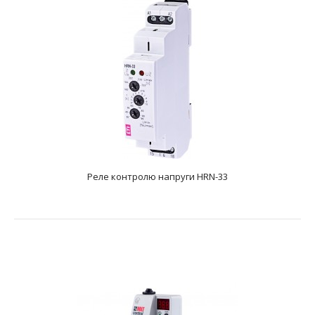
Реле контролю напруги HRN-33
Реле контролю напруги HRN-33
text_zero
..