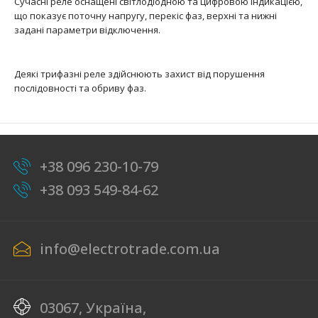
Сучасні реле оснащені світлодіодною та цифровою індикацією,
що показує поточну напругу, перекіс фаз, верхні та нижні
..
задані параметри відключення.
Деякі трифазні реле здійснюють захист від порушення
послідовності та обриву фаз.
+38 096 230-10-79
+38 093 549-84-62
info@electrotrade.com.ua
03067, Україна,