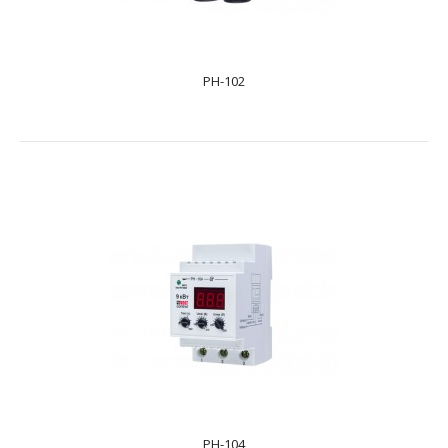
PH-102
PH-102
text_zero
Призначено для відключення побутового та
промислового однофазного навантаження 220 В, 50 Гц
при непр..
PH-104