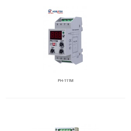
PH-106
text_zero
Предпризначено для захисту побутової техніки
(обладнання) (холодильників, кондиціонерів,..
PH-111M