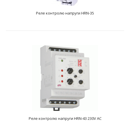
Реле контролю напруги HRN-35
VC-115
text_zero
Реле напруги VC-115 призначене для відключення
побутового та промислового 1-фазного навантаження
220..
Реле контролю напруги HRN-43 230V AC