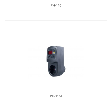
PH-116
PH-113
text_zero
Реле напруги РН-113 призначене для відключення
побутового та промислового однофазного навантаж..
PH-116T