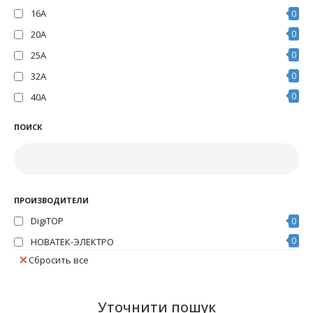
16А
0
20А
0
25А
0
32А
0
0
40А
ПОИСК
ПРОИЗВОДИТЕЛИ
DigiTOP
0
0
НОВАТЕК-ЭЛЕКТРО
Сбросить все
Уточнити пошук