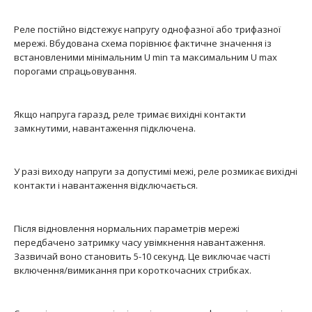
text_zero
Реле постійно відстежує напругу однофазної або трифазної
мережі. Вбудована схема порівнює фактичне значення із
..
встановленими мінімальним U min та максимальним U max
порогами спрацьовування.
Якщо напруга гаразд, реле тримає вихідні контакти
замкнутими, навантаження підключена.
У разі виходу напруги за допустимі межі, реле розмикає вихідні
контакти і навантаження відключається.
Після відновлення нормальних параметрів мережі
передбачено затримку часу увімкнення навантаження.
Зазвичай воно становить 5-10 секунд. Це виключає часті
включення/вимикання при короткочасних стрибках.
Реле контролю напруги HRN-43 230V AC
text_zero