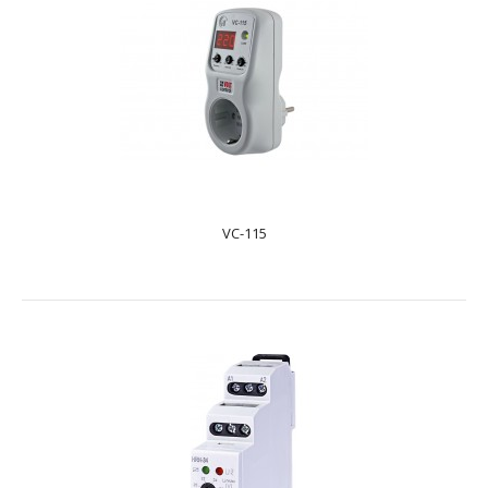
PH-116T
text_zero
Реле напруги РН-116Т призначене для відключення
побутового та промислового 1-фазного навантаження
22..
VC-115