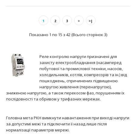
Реле контролю напруги HRN-34
text_zero
1
2
3
>
>|
Показано 1 по 15 з 42 (Всього сторінок 3)
..
Реле контролю напруги призначені для
захисту електрообладнання (насамперед
побутової та промислової техніки, насосів,
холодильників, котлів, компресорів та ін.) від
пошкоджень, спричинених підвищеною
напругою живлення (перенапругою),
зниженою напругою, а також перекосом фаз, порушенням їх
послідовності та обривом у трифазних мережах.
Головна мета РКН вимкнути навантаження при виході напруги
за допустимі межі та підключити її назад лише після
нормалізації параметрів мережі.
Реле контролю напруги HRN-35