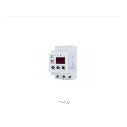
PH-104
text_zero
Реле напруги РН-104 «Volt Control»Призначено для
захисту побутової техніки (обладнання) (холодильник..
PH-106