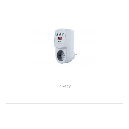
PH-116
text_zero
Реле напруги РН-116 призначене для відключення
побутового та промислового 1-фазного навантаження
220..
PH-117