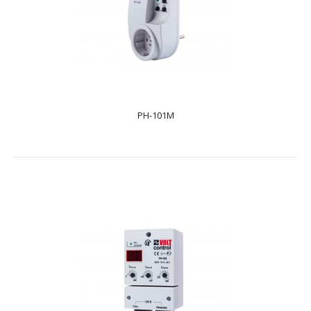
PH-101M
PH-101M
text_zero
Реле напруги РН-101М призначене для відключення
побутового та промислового однофазного
навантаження ..