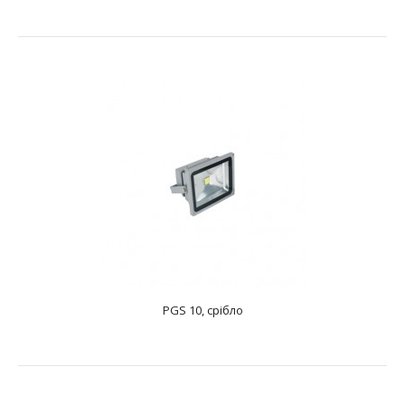
Потужність: 1х10 ВтДжерело світла: 1 LEDНапруга: 85-
265Колірна температура: 4..
PGS 10, срібло
PGS 10 PIR, чорний
text_zero