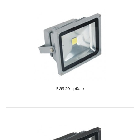
PGS 30, срібло
text_zero
PGS 50, срібло
ПРОЖЕКТОР СВЕТОДІОДНИЙ Потужність:1х30 ВтДжерело
світла: 1LEDНапруга: 85-265 ВКолірна температу..