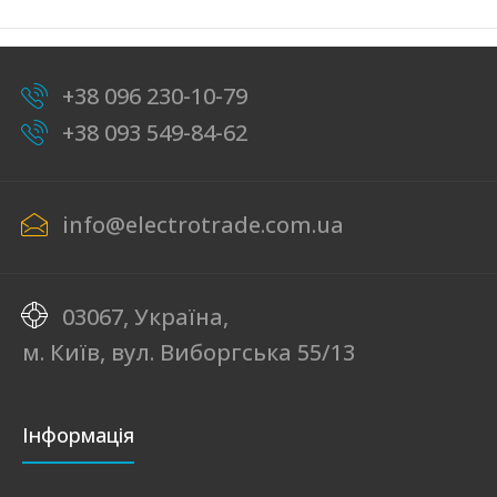
+38 096 230-10-79
+38 093 549-84-62
PGS 50, срібло
info@electrotrade.com.ua
text_zero
ПРОЖЕКТОР СВЕТОДІОДНИЙ Потужність:1х50 ВтДжерело
03067, Україна,
світла: 1LEDНапруга: 85-265 ВКолірна температу..
м. Київ, вул. Виборгська 55/13
Інформація