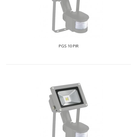
text_zero
Tempo це модельний ряд прожекторів світла, що
заливає, пропонує широкий вибір ламп і симетричних
або..
PGS 10 PIR
PGS 10 PIR