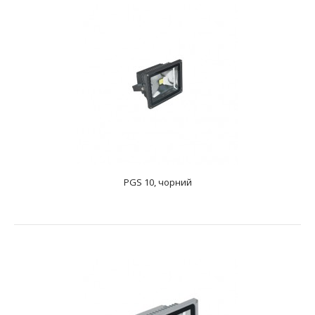
ПРОЖЕКТОР СВЕТОДІОДНИЙЗ ДАТЧИКОМ
РУХУ Потужність: 1х10 ВтДжерело світла: 1 LEDНапруг..
PGS 10, чорний
PGS 10, срібло
text_zero
ПРОЖЕКТОР СВЕТОДІОДНИЙ Потужність:1х10 ВтДжерело