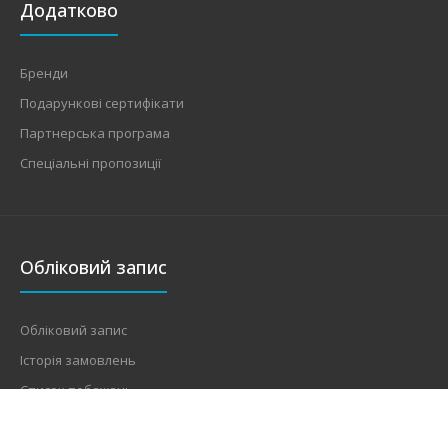
Додатково
Бренди
Подарункові сертифікати
Партнерська програма
Спеціальні пропозиції
Обліковий запис
Обліковий запис
Історія замовлень
Список побажань
Розсилання новин