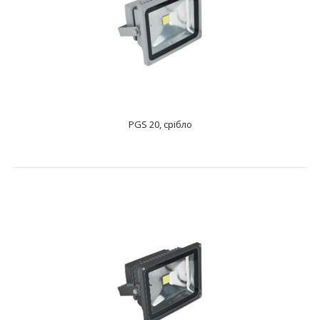
світла: 1LEDНапруга: 85-265 ВКолірна температу..
PGS 20, срібло
PGS 10, чорний
text_zero
ПРОЖЕКТОР СВЕТОДІОДНИЙ Потужність:1х10 ВтДжерело
світла: 1LEDНапруга: 85-265 ВКолірна температу..