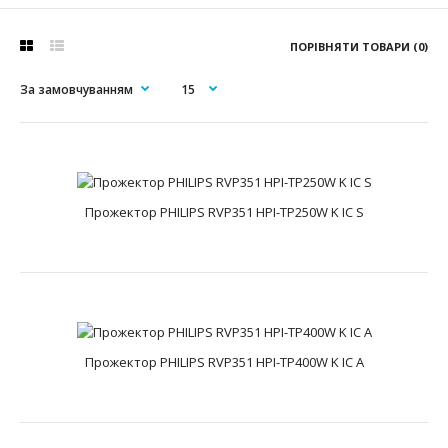
ПОРІВНЯТИ ТОВАРИ (0)
Прожектор PHILIPS RVP351 HPI-TP250W K IC S
Прожектор PHILIPS RVP351 HPI-TP250W K IC S
text_zero
Tempo це модельний ряд прожекторів світла, що
заливає, пропонує широкий вибір ламп і симетричних
або..
Прожектор PHILIPS RVP351 HPI-TP400W K IC A
Прожектор PHILIPS RVP351 HPI-TP400W K IC A
text_zero