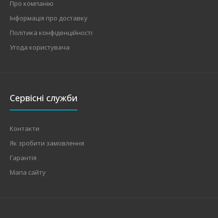
Про компанію
Інформація про доставку
Політика конфіденційності
Угода користувача
PGS 50, чорний
text_zero
Сервісні служби
ПРОЖЕКТОР СВЕТОДІОДНИЙ Потужність:1х50 ВтДжерело
світла: 1LEDНапруга: 85-265 ВКолірна температу..
Контакти
Як зробити замовлення
Гарантія
Мапа сайту