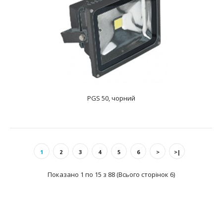
PGS 50, чорний
PGS 30, чорний
text_zero
ПРОЖЕКТОР СВЕТОДІОДНИЙ Потужність:1х30 ВтДжерело
1
2
3
4
5
6
>
>|
світла: 1LEDНапруга: 85-265 ВКолірна температу..
Показано 1 по 15 з 88 (Всього сторінок 6)