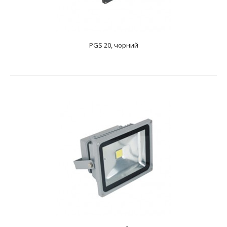
PGS 20, чорний
PGS 20, срібло
text_zero
ПРОЖЕКТОР СВЕТОДІОДНИЙ Потужність:1х20 ВтДжерело
світла: 1LEDНапруга: 85-265 ВКолірна температу..