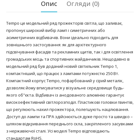
Опис
Огляди (0)
Tempo це модельний ряд прожекторів світла, що заливає,
пропонує широкий вибір ламп і симетричних або
асиметричних відбивачів. Вони ідеально підходить для
зовнішнього застосування: як для архітектурного
підсвічування фасадів та рекламних щитів, так і для освітлення
громадських місць та спортивних майданчиків. Нещодавно в
модельний ряд був доданий новий світильник Tempo 1,
компактніший, що працює з лампами потужністю 250 Вт.
Компактний корпус Tempo, пофарбований у сірий металік,
дозволяє йому вписуватися у візуальне середовище будь-
якого об"єкта. Відбивач із анодованого алюмінію гарантує
високоефективний світлорозподіл. Пластикові головки гвинтів,
що регулюють нахил прожектора, полегшують націлювання.
Доступ до лампи та ПРА здійснюється дуже просто та швидко –
шляхом відкривання переднього скла, закріпленого засувками
з нержавіючої сталі. Усі моделі Tempo відповідають
стандартам RoHS.