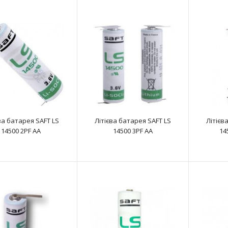
Літієва батарея SAFT LS 14250 CNA 1/2
AA
ва батарея SAFT LS
Літієва батарея SAFT LS
Літієв
text_zero
14500 2PF AA
14500 3PF AA
14