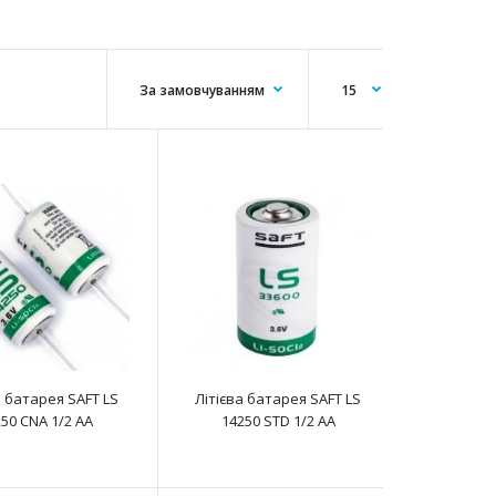
Батарея літієва SAFT LS 14250 2PF 1/2 AA являє собою
літій-тіонілхлоридний Li-SOCL2 е..
а батарея SAFT LS
Літієва батарея SAFT LS
50 CNA 1/2 AA
14250 STD 1/2 AA
Батарея літієва SAFT LS 14250 3PF 1/2 AA являє собою