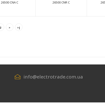
26500 CNA C
26500 CNR C
26
Літієва батарея SAFT LS 14500 3PF AA
text_zero
2
>
>|
Літієва батарея SAFT LS 14500 3PF RP AA
text_zero
info@electrotrade.com.ua