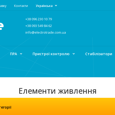
авку
Контакти
Українська
+38 096 230 10 79
+38 093 549 84 62
info@electrotrade.com.ua
ПРА
Пристрої контролю
Стабілізатори
Елементи живлення
ГОЛОВНА
Елементи живлення
егорії