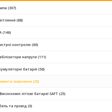
мпи (307)
вітлення (88)
 (146)
истрої контролю (60)
абілізатори напруги (111)
кумуляторні батареї (56)
ементи живлення (25)
Високоємні літієві батареї SAFT (25)
бель та провід (0)