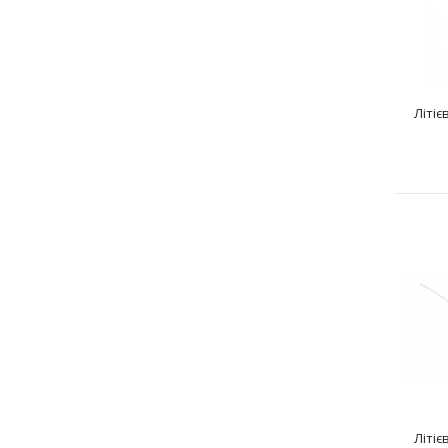
Літіє
Літіє