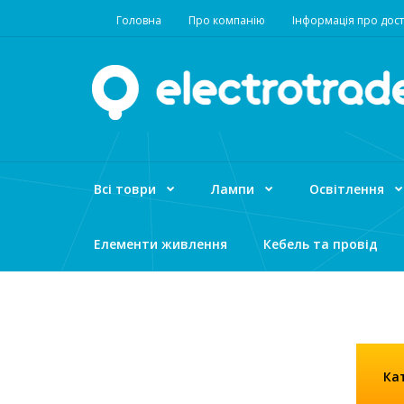
Головна
Про компанію
Інформація про дост
Всі товри
Лампи
Освітлення
Елементи живлення
Кебель та провід
Кат