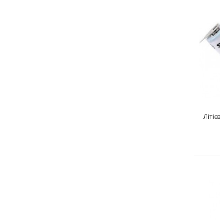
Літіє