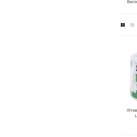
Висок
Літіє
1