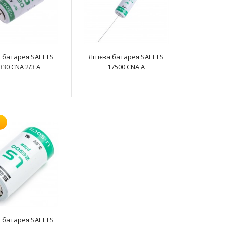
Батарея літієва SAFT LS 14250 STD 1/2 AA являє собою
літій-тіонілхлоридний Li-SOCL2 елемен..
а батарея SAFT LS
Літієва батарея SAFT LS
330 CNA 2/3 A
17500 CNA A
Батарея літієва SAFT LS 14500 2PF AA являє собою
літій-тіонілхлоридний Li-SOCL2 елемент жи..
а батарея SAFT LS