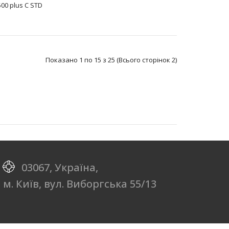
500 plus C STD
Батарея літієва SAFT LS 14500 3PF AA являє собою
літій-тіонілхлоридний Li-SOCL2 елемент жи..
Показано 1 по 15 з 25 (Всього сторінок 2)
Батарея літієва SAFT LS 14500 3PF RP&AA; являє собою
літій-тіонілхлоридний Li-SOCL2 ел..
03067, Україна,
м. Київ, вул. Виборгська 55/13