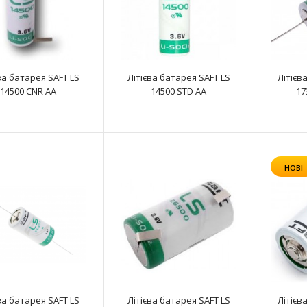
Літієва батарея SAFT LS 14250 STD 1/2
AA
text_zero
ва батарея SAFT LS
Літієва батарея SAFT LS
Літієв
14500 CNR AA
14500 STD AA
17
Літієва батарея SAFT LS 14500 2PF AA
НОВІ
text_zero
ва батарея SAFT LS
Літієва батарея SAFT LS
Літієв