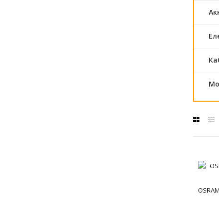
Ак
Ел
Ка
Мо
OSRAM 