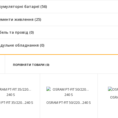
кумуляторні батареї (56)
ементи живлення (25)
бель та провід (0)
дульне обладнання (0)
ПОРІВНЯТИ ТОВАРИ (0)
OSRAM PT-FIT 35/220…240 S
text_zero
OSRA
PT-FIT 35/220…240 S
OSRAM PT-FIT 50/220…240 S