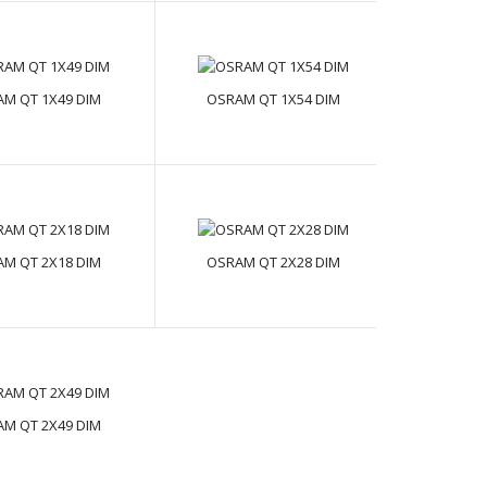
Переваги продукту Оптимізований коефіцієнт
витрат і вигод Компактні розміри та мала вага для ..
M QT 1X49 DIM
OSRAM QT 1X54 DIM
Переваги продукту Одночасний світловий потік
при живленні від мережі постійного та змінного с..
M QT 2X18 DIM
OSRAM QT 2X28 DIM
Переваги продукту Одночасний світловий потік
при живленні від мережі постійного та змінного с..
M QT 2X49 DIM