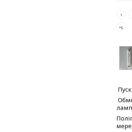
1
>|
Пуск
Обме
ламп
Полі
мере