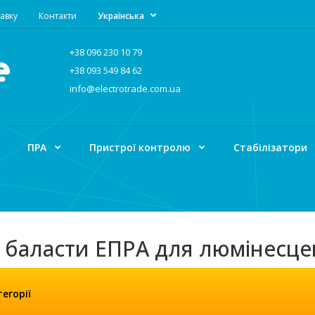
авку
Контакти
Українська
+38 096 230 10 79
+38 093 549 84 62
info@electrotrade.com.ua
ПРА
Пристрої контролю
Стабілізатори
 баласти ЕПРА для люмінесц
ГОЛОВНА
ПРА
Електронні баласти ЕПРА для люмінесцентних ламп
егорії