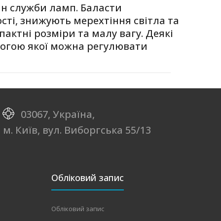
ін служби ламп. Баласти
сті, знижують мерехтіння світла та
актні розміри та малу вагу. Деякі
могою якої можна регулювати
Переваги продукту Одночасний світловий потік
при живленні від мережі постійного та змінного с..
03067, Україна,
Переваги продукту Одночасний світловий потік
м. Київ, вул. Виборгська 55/13
при живленні від мережі постійного та змінного с..
Обліковий запис
Переваги продукту Одночасний світловий потік
при живленні від мережі постійного та змінного с..
Обліковий запис