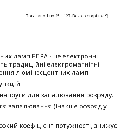
Переваги продукту Одночасний світловий потік
при живленні від мережі постійного та змінного с..
Показано 1 по 15 з 127 (Всього сторінок 9)
Переваги продукту Одночасний світловий потік
при живленні від мережі постійного та змінного с..
них ламп ЕПРА - це електронні
ть традиційні електромагнітні
лення люмінесцентних ламп.
ункцій:
Переваги продукту Одночасний світловий потік
 напруги для запалювання розряду.
при живленні від мережі постійного та змінного с..
сля запалювання (інакше розряд у
окий коефіцієнт потужності, знижує
Переваги продукту Одночасний світловий потік
при живленні від мережі постійного та змінного с..