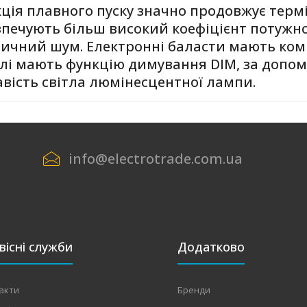
ція плавного пуску значно продовжує терм
зпечують більш високий коефіцієнт потужно
тичний шум. Електронні баласти мають комп
лі мають функцію димування DIM, за допо
OSRAM QT 1X58 DIM
text_zero
авість світла люмінесцентної лампи.
info@electrotrade.com.ua
OSRAM QT 1X80 DIM
text_zero
вісні служби
Додатково
OSRAM QT 2X18 DIM
text_zero
акти
Бренди