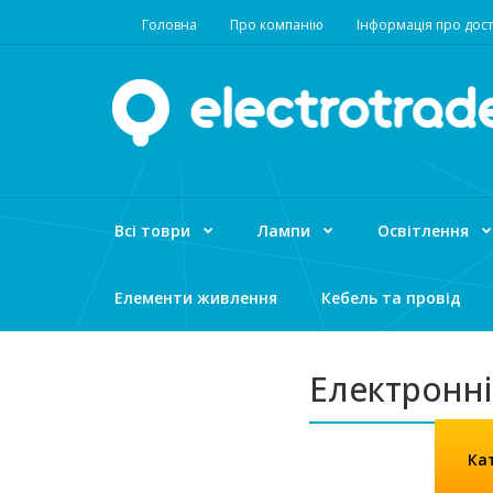
Головна
Про компанію
Інформація про дост
Всі товри
Лампи
Освітлення
Елементи живлення
Кебель та провід
Електронні
Кат