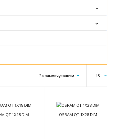
Переваги продукту Оптимізований коефіцієнт
M QT 1X18 DIM
OSRAM QT 1X28 DIM
витрат і вигод Компактні розміри та мала вага для ..