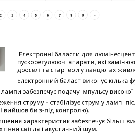
text_zero
2
3
4
5
6
7
8
9
>
OSRAM QT 1X36 DIM
text_zero
Електронні баласти для люмінесцент
пускорегулюючі апарати, які замінюю
дроселі та стартери у ланцюгах жив
Електронний баласт виконує кілька ф
OSRAM QT 1X49 DIM
text_zero
 лампи забезпечує подачу імпульсу високої
ження струму – стабілізує струм у лампі пі
і вийшов би з-під контролю).
пшення характеристик забезпечує більш вис
OSRAM QT 1X54 DIM
text_zero
хтіння світла і акустичний шум.