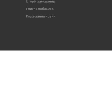
Історія замовлень
Список побажань
Розсилання новин
Переваги продукту Одночасний світловий потік
при живленні від мережі постійного та змінного с..
Переваги продукту Одночасний світловий потік
при живленні від мережі постійного та змінного с..
Переваги продукту Одночасний світловий потік
при живленні від мережі постійного та змінного с..