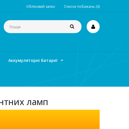
Обліковий запис
Список побажань (0)
Аккумуляторні батареї
ентних ламп