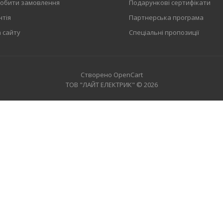
робити замовлення
Подарункові сертифікати
нтія
Партнерська програма
OSRAM QT 2X28 DIM
 сайту
Спеціальні пропозиції
text_zero
Створено
OpenCart
ТОВ "ЛАЙТ ЕЛЕКТРИК" © 2026
OSRAM QT 2X35 DIM
text_zero
OSRAM QT 2X36 DIM
text_zero