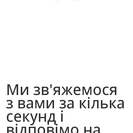
Не знайшли те,
що шукали?
Ми зв'яжемося
з вами за кілька
секунд і
відповімо на