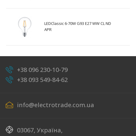
LEDClassic 6-70W G93 E27 WW CL ND
APR
+38 096 230-10-79
+38 093 549-84-62
info@electrotrade.com.ua
03067, Україна,