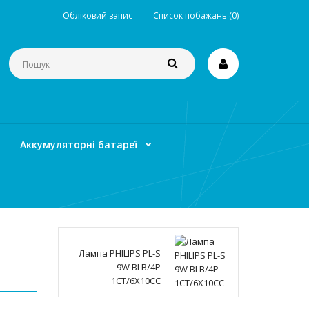
Обліковий запис
Список побажань (0)
Аккумуляторні батареї
Лампа PHILIPS PL-S
9W BLB/4P
1CT/6X10CC