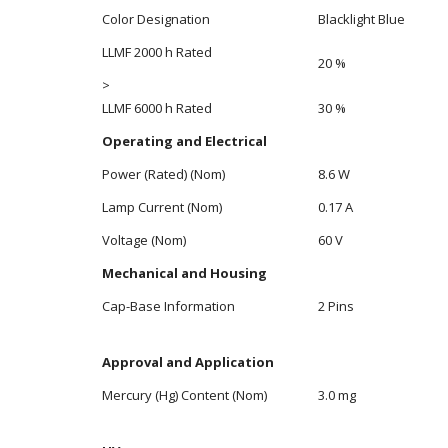
Color Designation
Blacklight Blue
LLMF 2000 h Rated
20 %
>
LLMF 6000 h Rated
30 %
Operating and Electrical
Power (Rated) (Nom)
8.6 W
Lamp Current (Nom)
0.17 A
Voltage (Nom)
60 V
Mechanical and Housing
Cap-Base Information
2 Pins
Approval and Application
Mercury (Hg) Content (Nom)
3.0 mg