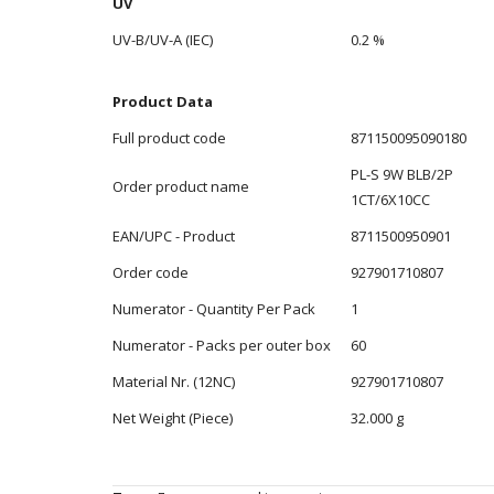
UV
UV-B/UV-A (IEC)
0.2 %
Product Data
Full product code
871150095090180
PL-S 9W BLB/2P
Order product name
1CT/6X10CC
EAN/UPC - Product
8711500950901
Order code
927901710807
Numerator - Quantity Per Pack
1
Numerator - Packs per outer box
60
Material Nr. (12NC)
927901710807
Net Weight (Piece)
32.000 g