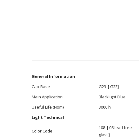
General Information
Cap-Base
G23 [ G23]
Main Application
Blacklight Blue
Useful Life (Nom)
3000 h
Light Technical
108 [ 08 lead free
Color Code
glass]