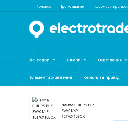
Головна
Про компанію
Інформація про дост
Всі товри
Лампи
Освітлення
Елементи живлення
Кебель та провід
Лампа PHILIPS PL-S
8W/01/4P
1CT/6X10BOX