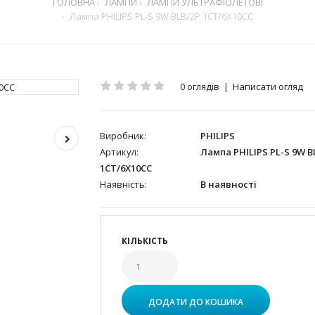
ГОЛОВНА
ЛАМПИ
ЛАМПИ УЛЬТРАФІОЛЕТОВІ
Лампа PHILIPS PL-S 9W BLB/2P 1CT/6X10CC
0 оглядів
|
Написати огляд
Виробник:
PHILIPS
Артикул:
Лампа PHILIPS PL-S 9W B
1CT/6X10CC
Наявність:
В наявності
КІЛЬКІСТЬ