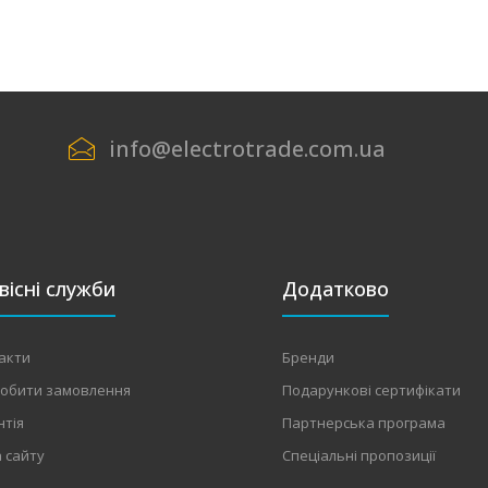
info@electrotrade.com.ua
вісні служби
Додатково
акти
Бренди
робити замовлення
Подарункові сертифікати
нтія
Партнерська програма
 сайту
Спеціальні пропозиції