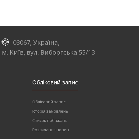
03067, Україна,
м. Київ, вул. Виборгська 55/13
Обліковий запис
Обліковий запис
Історія замовлень
Список побажань
Розсилання новин