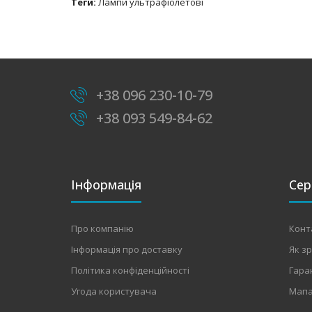
Теги:
Лампи ультрафіолетові
+38 096 230-10-79
+38 093 549-84-62
Інформація
Сер
Про компанію
Конт
Інформація про доставку
Як з
Політика конфіденційності
Гара
Угода користувача
Мапа