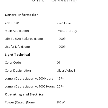
General Information
Cap-Base
2G7 [ 2G7]
Main Application
Phototherapy
Life To 50% Failures (Nom)
1000 h
Useful Life (Nom)
1000 h
Light Technical
Color Code
01
Color Designation
Ultra Violet B
Lumen Depreciation At 500 Hours
15 %
Lumen Depreciation At 1000 Hours
20 %
Operating and Electrical
Power (Rated) (Nom)
8.0 W