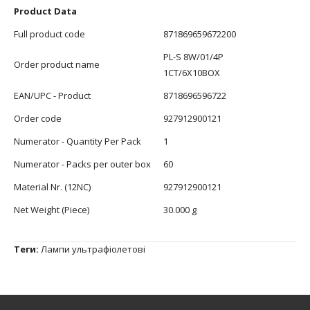
Product Data
Full product code
871869659672200
PL-S 8W/01/4P
Order product name
1CT/6X10BOX
EAN/UPC - Product
8718696596722
Order code
927912900121
Numerator - Quantity Per Pack
1
Numerator - Packs per outer box
60
Material Nr. (12NC)
927912900121
Net Weight (Piece)
30.000 g
Теги:
Лампи ультрафіолетові