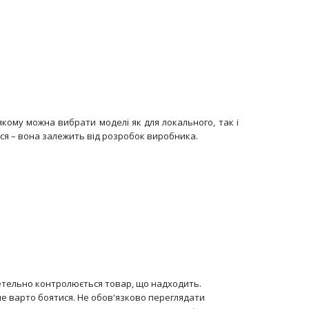
температура 2700К..
кому можна вибрати моделі як для локального, так і
ься – вона залежить від розробок виробника.
Потужність 5,5 ВтЦоколь Е14..
ретельно контролюється товар, що надходить.
не варто боятися. Не обов'язково переглядати