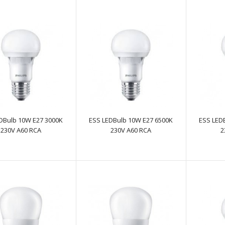
CorePro lustre ND 3.5-25W E14 840 P45 FR
text_zero
DBulb 10W E27 3000K
ESS LEDBulb 10W E27 6500K
ESS LED
230V A60 RCA
230V A60 RCA
2
CorePro lustre ND 4-25W E14 827 P45 FR
text_zero