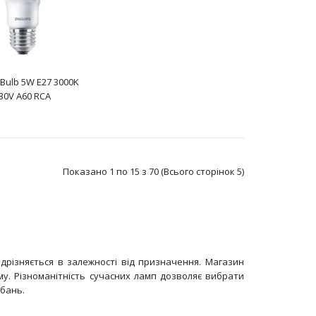
Bulb 5W E27 3000K
30V A60 RCA
Потужність 4 ВтЦоколь Е27 Тип колби P45 Матова
Діаметр 45 ммДовжина 87 ммКолірна температура
2700К С..
Показано 1 по 15 з 70 (Всього сторінок 5)
ідрізняється в залежності від призначення. Магазин
му. Різноманітність сучасних ламп дозволяє вибрати
обань.
Потужність 5,5 ВтЦоколь Е14Тип колби P45
МатоваДіаметр 45 ммДовжина 88 мм Колірна