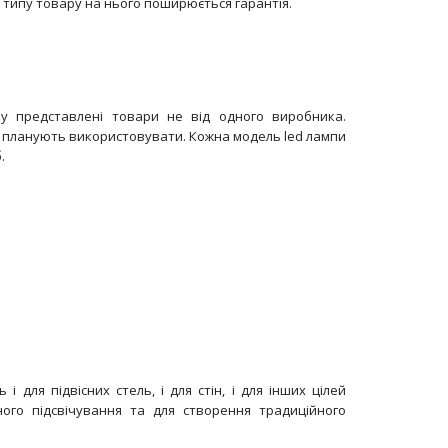
 типу товару на нього поширюється гарантія.
Потужність 10 ВтЦоколь Е27 Тип колби А60Колірна
температура 3000 КСвітловий потік 806 Lm..
му представлені товари не від одного виробника.
 їх планують використовувати. Кожна модель led лампи
.
Потужність 10 ВтЦоколь Е27Тип колби А60Колірна
температура 6500 КСвітловий потік 806 Lm ..
і для підвісних стель, і для стін, і для інших цілей
ого підсвічування та для створення традиційного