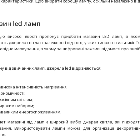
text_zero
і характеристики, щоб вибрати хорошу лампу, оскільки незалежно від
зин led ламп
ію високої якості пропонує придбати магазин LED ламп, в яко
ють джерела світла в залежності від того, у яких типах світильників
повідне маркування, в якому зашифровані важливі відомості про виріб
ну від звичайних ламп, джерела led відрізняються:
ESS LEDBulb 10W E27 6500K 230V A60 RCA
text_zero
висока інтенсивність нагрівання;
ономічності;
зсіяним світлом;
ироким вибором;
евеликим енергоспоживанням.
нет магазині лід ламп є широкий вибір джерел світла, які підходять 
вання. Використовувати лампи можна для організації декоративн
ня.