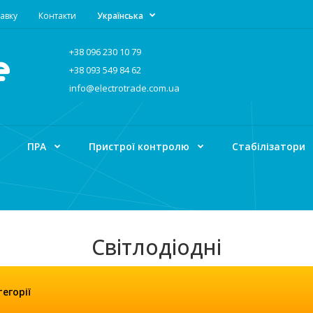
авку
Контакти
Українська
+38 096 230 10 79
+38 093 549 84 62
info@electrotrade.com.ua
ПРА
Пристрої контролю
Стабілізатори
Світлодіодні
ГОЛОВНА
ЛАМПИ
Світлодіодні
егорії