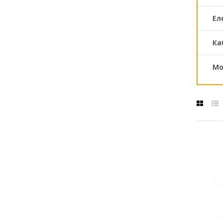
Ел
Ка
Мо