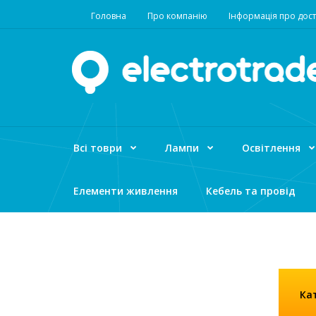
Головна
Про компанію
Інформація про дост
Всі товри
Лампи
Освітлення
Елементи живлення
Кебель та провід
Кат