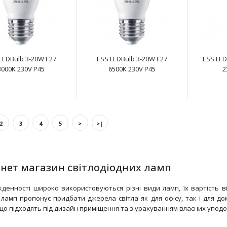
LEDBulb 3-20W E27
ESS LEDBulb 3-20W E27
ESS LED
3000K 230V P45
6500K 230V P45
2
CorePro lustre ND 4-25W E27 827 P45 FR
text_zero
2
3
4
5
>
>|
рнет магазин світлодіодних ламп
кденності широко використовуються різні види ламп, їх вартість в
 ламп пропонує придбати джерела світла як для офісу, так і для до
CorePro lustre ND 5.5-40W E14 827 P45 FR
 що підходять під дизайн приміщення та з урахуванням власних упод
text_zero