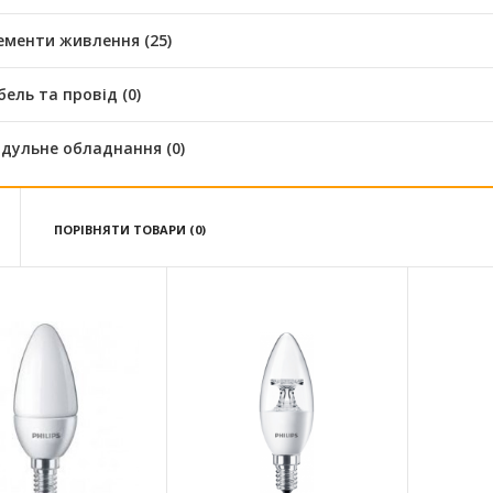
ементи живлення (25)
бель та провід (0)
дульне обладнання (0)
ПОРІВНЯТИ ТОВАРИ (0)
CorePro candle ND 5.5-40W E14 827 B35 FR
text_zero