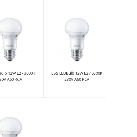
Потужність 3,5 ВтЦоколь Е14Тип колби P45
МатоваДіаметр 45 ммДовжина 88 мм Колірна
температура 4000К..
Bulb 12W E27 3000K
ESS LEDBulb 12W E27 6500K
30V A60 RCA
230V A60 RCA
Потужність 4 ВтЦоколь Е14 Тип колби P45 Матова
Діаметр 45 ммДовжина 88 ммКолірна температура
2700К С..