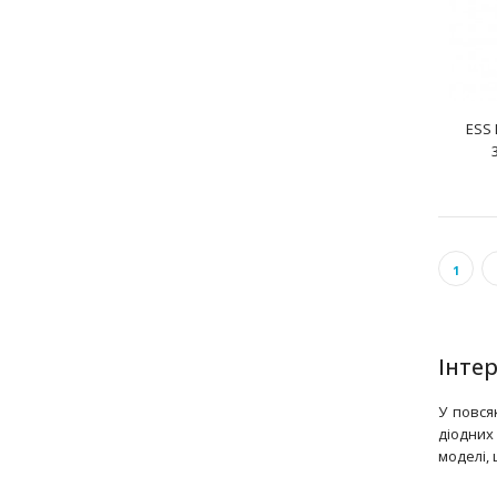
ESS 
1
Інте
У повся
діодних
моделі,