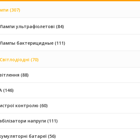
мпи (307)
Лампи ультрафіолетові (84)
Лампы бактерицидные (111)
Світлодіодні (70)
вітлення (88)
 (146)
истрої контролю (60)
абілізатори напруги (111)
кумуляторні батареї (56)