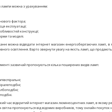
 лампи можна з урахуванням:
інового фактора;
сця експлуатації;
обливостей конструкції;
орми та моделі.
анні можна відвідати інтернет магазин енергозберігаючих ламп, в я
Corepro lustre ND 5.5-40W E14 840 P45 CL
овного освітлення. Варто звернути увагу на якість ламп, що продают
text_zero
именті зазвичай пропонуються кілька поширених видів ламп:
півспіральні;
іралеподібні;
лбоподібні;
подібні.
який час відкритий інтернет магазин люмінесцентних ламп, в якому 
 світла пропонуються від відомих виробників, тому онлайн покупок 
ESS LEDBulb 10W E27 3000K 230V A60 RCA