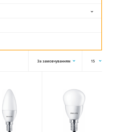
Потужність 5,5 ВтЦоколь Е14Тип колби B35
МатоваДіаметр 35 ммКолірна температура 2700К
Світловий поті..