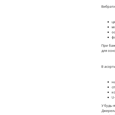
Вибрати
ц
мі
ос
ф
При баж
для осн
В асорт
на
сп
ко
U-
У будь-
Джерела