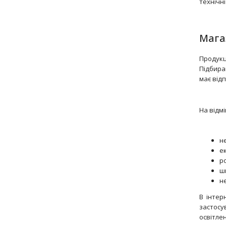
технічн
Мага
Продукц
Підбира
має від
На відмі
не
ек
ро
ш
н
В інтер
застосу
освітлен