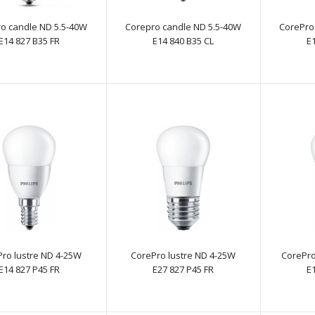
o candle ND 5.5-40W
Corepro candle ND 5.5-40W
CorePro
E14 827 B35 FR
E14 840 B35 CL
E
Corepro candle ND 5.5-40W E14 840 B35 CL
text_zero
CorePro candle ND 5.5-40W E14 840 B35 FR
text_zero
ro lustre ND 4-25W
CorePro lustre ND 4-25W
CorePro
E14 827 P45 FR
E27 827 P45 FR
E