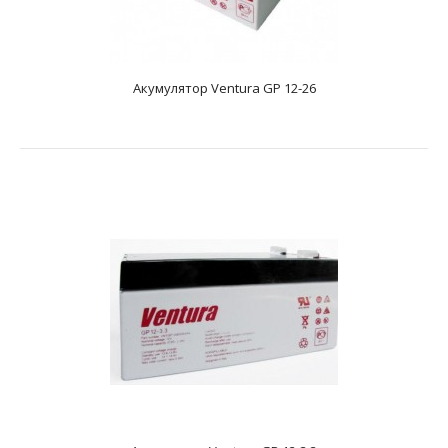
12 і ємність - 18 А * год. Розміри акумулятора, ..
Акумулятор Ventura GP 12-26
Акумулятор Ventura GP 12-2,3
text_zero
Додаткові характеристикиAGM акумулятор. Має напругу
12 В та ємність - 2.30 А*год. Розміри акумулятор..