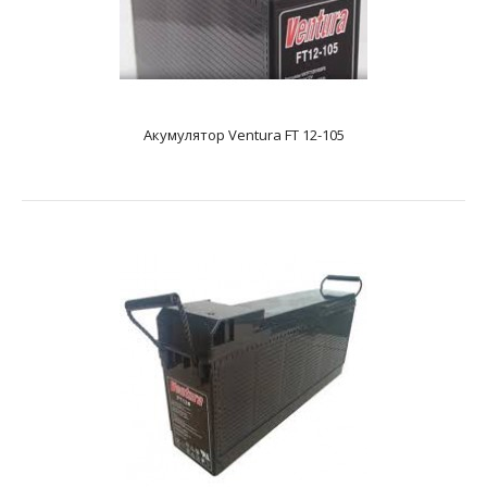
Акумулятор Ventura FT 12-105
Акумулятор Ventura FT 12-105
text_zero
Додаткові характеристикиAGM акумулятор. Має напругу
12 і ємність - 105 А * год. Розміри акумулятора,..