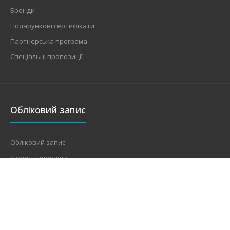
Бренди
Подарункові сертифікати
Партнерська програма
Спеціальні пропозиції
Обліковий запис
Обліковий запис
Історія замовлень
Список побажань
Розсилання новин