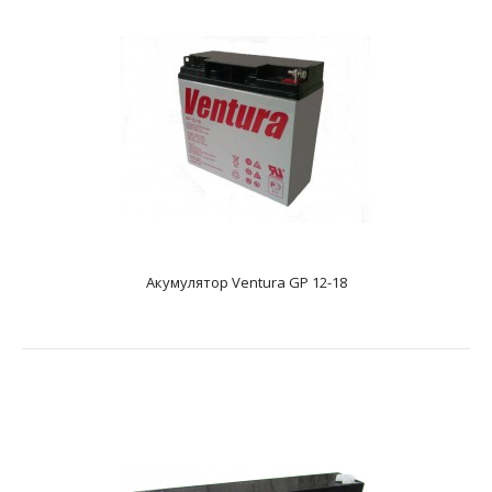
Додаткові характеристикиAGM акумулятор. Має напругу
12 В та ємність - 1.30 А*год. Розміри акумулятор..
Акумулятор Ventura GP 12-18
Акумулятор Ventura GP 12-12
text_zero