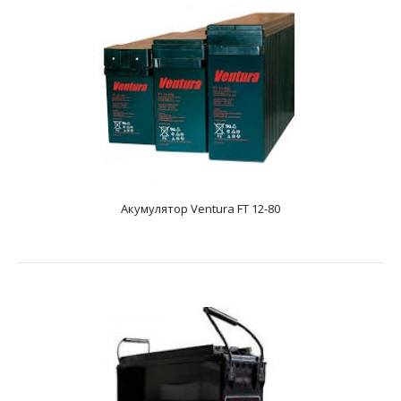
Акумулятор Ventura FT 12-50
text_zero
Додаткові характеристикиAGM акумулятор. Має напругу
12 і ємність - 50 А * год. Розміри акумулятора, ..
Акумулятор Ventura FT 12-80