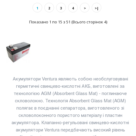
1
2
3
4
>
>|
Показано 1 по 15 з 51 (Всього сторінок 4)
Акумулятори Ventura являють собою необслуговувані
Акумулятор Ventura GP 12-3,3
герметичні свинцево-кислотні АКБ, виготовлені за
text_zero
технологією AGM (Absorbent Glass Mat) - поглинаюче
скловолокно. Технологія Absorbent Glass Mat (AGM)
полягає в поєднанні сепаратора, виготовленого зі
Додаткові характеристикиAGM акумулятор. Має напругу
скловолоконного пористого матеріалу і пластин
12 В та ємність - 3.30 А*год. Розміри акумулятор..
акумулятора. Клапанно-регульовані свинцево-кислотні
акумулятори Ventura передбачають високий рівень