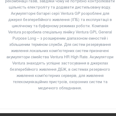
рекомбінації газів, завдяки чому не потрібно контролювати
щільність електроліту та додавати дистильовану воду.
Акумуляторні батареї серії Ventura GP розроблені для
джерел безперебійного живлення (ІПБ) та експлуатації в
циклічному та буферному режимах роботи. Компанія
Ventura розробила спеціальну лінійку Ventura GPL General
Purpose Long – з розширеним діапазоном ємностей і
збільшеним терміном служби. Для систем резервування
живлення локальних комп'ютерних систем призначені
акумулятори сімейства Ventura HR High Rate. Акумулятори
Ventura знаходять успішне застосування в джерелах
Акумулятор Ventura GP 12-3,5
безперебійного живлення ДБЖ, в системах резервного
text_zero
живлення комп'ютерних серверів, для живлення
телекомунікаційних пристроїв, охоронних систем та
Додаткові характеристикиAGM акумулятор. Має напругу
медичного обладнання.
12 В та ємність - 3.50 А*год. Розміри акумулятор..