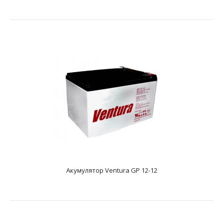
text_zero
Додаткові характеристикиAGM акумулятор. Має напругу
12 В та ємність - 0.80 А*год. Розміри акумулятор..
Акумулятор Ventura GP 12-12
Акумулятор Ventura GP 12-1,3
text_zero