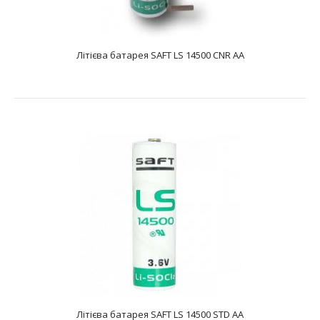
Літієва батарея SAFT LS 14500 CNR AA
Літієва батарея SAFT LS 14500 CNA AA
text_zero
Батарея літієва SAFT LS 14500 CNA AA являє собою літій-
тіонілхлоридний Li-SOCL2 елеме..
Літієва батарея SAFT LS 14500 STD AA