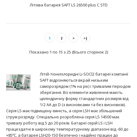
Літієва батарея SAFT LS 26500 plus C STD
Батарея літієва SAFT LS 26500 CNA C є літієм-
тіонілхлоридним Li-SOCL2 елементом живле..
1
2
>
>|
Показано 1 по 15 з 25 (Всього сторінок 2)
Літій-тіонілхлоридні Li-SOCl2 батареї компанії
SAFT відрізняються вкрай низьким
саморозрядом (1% на рік) і тривалим періодом
зберігання. Всі елементи живлення мають
циліндричну форму стандартних розмірів від
1/2 AA до D (з висновками та без висновків).
Серія LS має підвищену ємність, а серія LSH має збільшений
Літієва батарея SAFT LS 26500 CNR C
струм розряду. Спеціально розроблена серія LS 14500 має
text_zero
тривалу роботу від 5 до 20 років. Батареї серій LS і LSH
працездатні в широкому температурному діапазоні від -60 до
+85ºС, а батарея LSH20-150 безпечно і надійно працює до