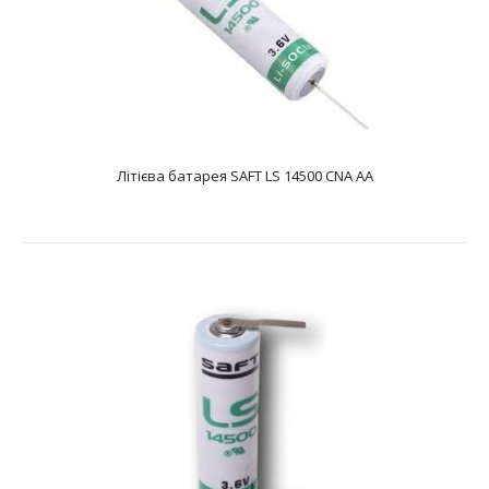
Літієва батарея SAFT LS 14500 3PF RP AA
text_zero
Літієва батарея SAFT LS 14500 CNA AA
Батарея літієва SAFT LS 14500 3PF RP&AA; являє собою
літій-тіонілхлоридний Li-SOCL2 ел..