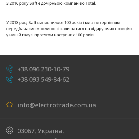
літій-тіонілхлоридний Li-SOCL2 елемент живлення..
З 2016 року Saft є дочірньою компанією Total.
У 2018 році Saft виповнилося 100 років і ми з нетерпінням
передбачаємо можливості залишатися на лідируючих позиціях
у нашій галузі протягом наступних 100 років.
+38 096 230-10-79
+38 093 549-84-62
info@electrotrade.com.ua
03067, Україна,