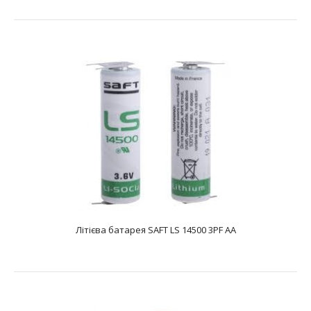
Літієва батарея SAFT LS 14500 2PF AA
text_zero
Батарея літієва SAFT LS 14500 2PF AA являє собою літій-
тіонілхлоридний Li-SOCL2 елемент жи..
Літієва батарея SAFT LS 14500 3PF AA