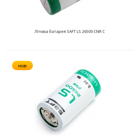
text_zero
Батарея літієва SAFT LS 17500 CNA A являє собою літій-
тіонілхлоридний Li-SOCL2 елемен..
Літієва батарея SAFT LS 26500 CNR C
НОВІ
Літієва батарея SAFT LS 26500 CNA C
text_zero