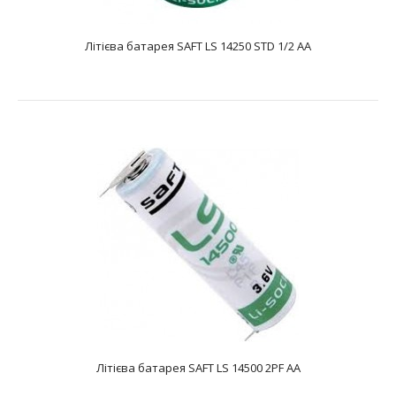
Літієва батарея SAFT LS 14250 STD 1/2 AA
Літієва батарея SAFT LS 14250 STD 1/2 AA
text_zero
Батарея літієва SAFT LS 14250 STD 1/2 AA являє собою
літій-тіонілхлоридний Li-SOCL2 елемен..
Літієва батарея SAFT LS 14500 2PF AA