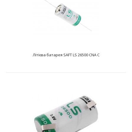
Літієва батарея SAFT LS 17330 CNA 2/3 A
text_zero
Батарея літієва SAFT LS 17330 CNA 2/3 A являє собою літій-
тіонілхлоридний Li-SOCL2 ел..
Літієва батарея SAFT LS 26500 CNA C
Літієва батарея SAFT LS 17500 CNA A