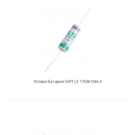
Літієва батарея SAFT LS 14500 STD AA
text_zero
Батарея літієва SAFT SAFT LS 14500 STD AA являє собою
літій-тіонілхлоридний Li-SOCL2 ..
Літієва батарея SAFT LS 17500 CNA A