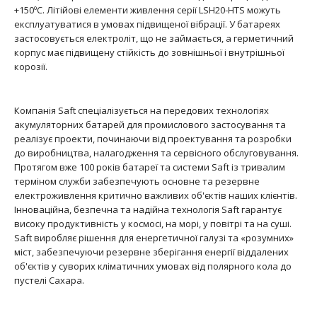
Батарея літієва SAFT LS 26500 CNR C є літієм-
+150ºС. Літійові елементи живлення серії LSH20-HTS можуть
тіонілхлоридним Li-SOCL2 елементом ..
експлуатуватися в умовах підвищеної вібрації. У батареях
застосовується електроліт, що не займається, а герметичний
корпус має підвищену стійкість до зовнішньої і внутрішньої
корозії.
НОВІ
Компанія Saft спеціалізується на передових технологіях
акумуляторних батарей для промислового застосування та
реалізує проекти, починаючи від проектування та розробки
до виробництва, налагодження та сервісного обслуговування.
Протягом вже 100 років батареї та системи Saft із тривалим
терміном служби забезпечують основне та резервне
електроживлення критично важливих об'єктів наших клієнтів.
Інноваційна, безпечна та надійна технологія Saft гарантує
високу продуктивність у космосі, на морі, у повітрі та на суші.
Saft виробляє рішення для енергетичної галузі та «розумних»
Літієва батарея SAFT LS 26500 plus C STD
міст, забезпечуючи резервне зберігання енергії віддалених
text_zero
об'єктів у суворих кліматичних умовах від полярного кола до
пустелі Сахара.
Батарея літієва SAFT LS 26500 plus C STD являє собою