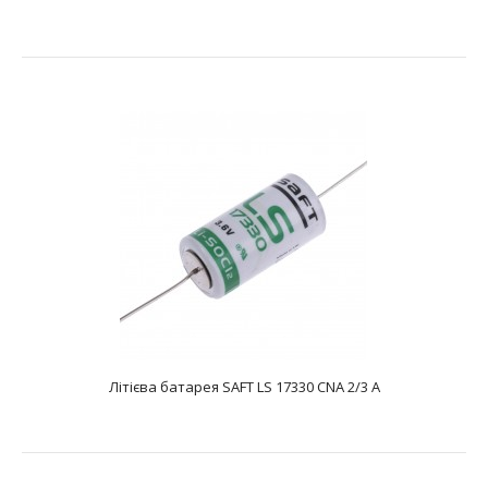
Літієва батарея SAFT LS 14500 CNR AA
text_zero
Батарея літієва SAFT LS 14500 CNR&AA являє собою літій-
тіонілхлоридний Li-SOCL2 елемен..
Літієва батарея SAFT LS 17330 CNA 2/3 A