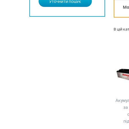
УТОЧНИТИ ПОШУК
Мо
В цій ка
Акумул
за
пі