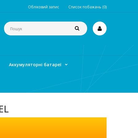
Обліковий запис
Список побажань (0)
Аккумуляторні батареї
EL
атареї Ventura GEL