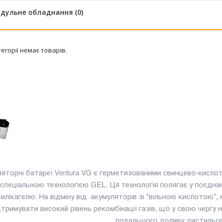
дульне обладнання (0)
тегорії немає товарів.
яторні батареї Ventura VG є герметизованими свинцево-кисло
 спеціальною технологією GEL. Ця технологія полягає у поєднан
силікагелю. На відміну від акумуляторів зі "вільною кислотою"
дтримувати високий рівень рекомбінації газів, що у свою чергу
подальшого доливу дистильов