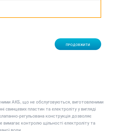
ПРОДОВЖИТИ
тними АКБ, що не обслуговуються, виготовленими
ні свинцевих пластин та електроліту у вигляді
, клапанно-регульована конструкція дозволяє
 не вимагає контролю щільності електроліту та
аної води.