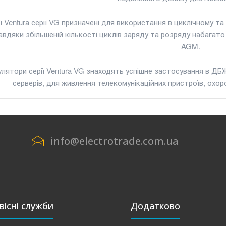
ї Ventura серії VG призначені для використання в циклічному 
вдяки збільшеній кількості циклів заряду та розряду набагато
AGM.
лятори серії Ventura VG знаходять успішне застосування в ДБ
серверів, для живлення телекомунікаційних пристроїв, охо
info@electrotrade.com.ua
вісні служби
Додатково