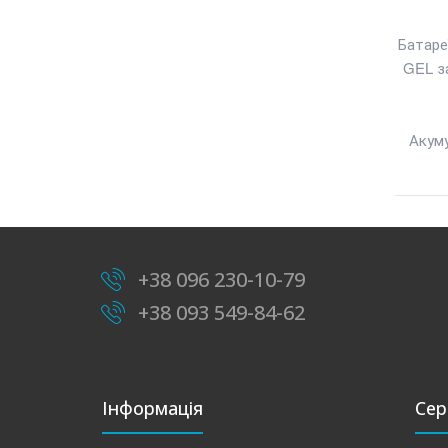
Батаре
GEL за
Акуму
+38 096 230-10-79
+38 093 549-84-62
Інформація
Сер