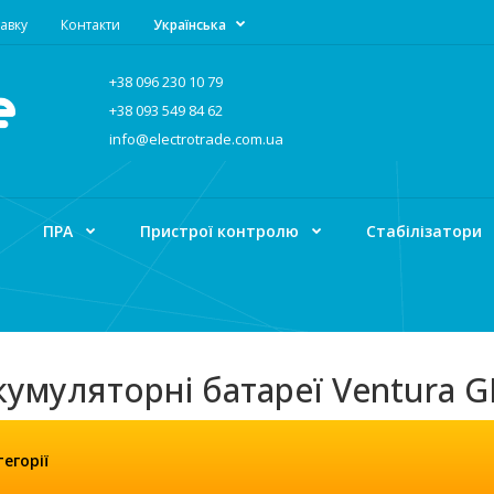
авку
Контакти
Українська
+38 096 230 10 79
+38 093 549 84 62
info@electrotrade.com.ua
ПРА
Пристрої контролю
Стабілізатори
кумуляторні батареї Ventura G
УЛЯТОРНІ БАТАРЕЇ
АКУМУЛЯТОРНІ БАТАРЕЇ VENTURA
Акумуляторні б
егорії