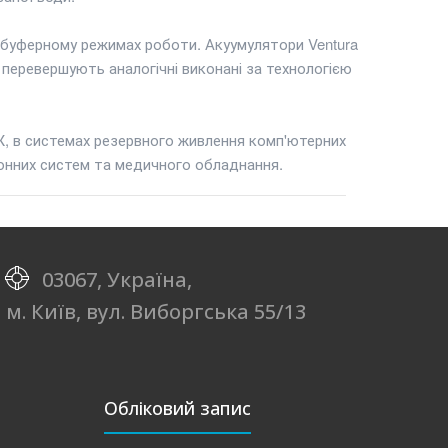
та буферному режимах роботи. Акуумулятори Ventura
 перевершують аналогічні виконані за технологією
Ж, в системах резервного живлення комп'ютерних
ронних систем та медичного обладнання.
03067, Україна,
м. Київ, вул. Виборгська 55/13
Обліковий запис