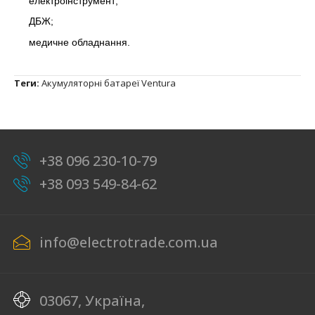
електроінструмент;
ДБЖ;
медичне обладнання.
Теги:
Акумуляторні батареї Ventura
+38 096 230-10-79
+38 093 549-84-62
info@electrotrade.com.ua
03067, Україна,