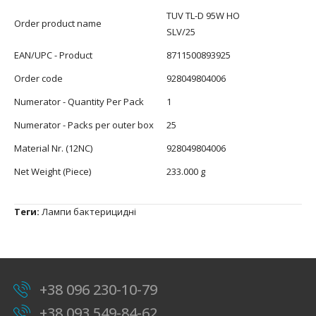
TUV TL-D 95W HO
Order product name
SLV/25
EAN/UPC - Product
8711500893925
Order code
928049804006
Numerator - Quantity Per Pack
1
Numerator - Packs per outer box
25
Material Nr. (12NC)
928049804006
Net Weight (Piece)
233.000 g
Теги:
Лампи бактерицидні
+38 096 230-10-79
+38 093 549-84-62