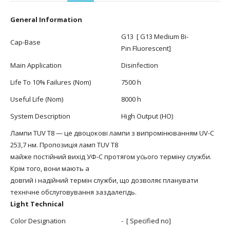
General Information
G13 [ G13 Medium Bi-
Cap-Base
Pin Fluorescent]
Main Application
Disinfection
Life To 10% Failures (Nom)
7500 h
Useful Life (Nom)
8000 h
System Description
High Output (HO)
Лампи TUV T8 — це двоцокові лампи з випромінюванням UV-C
253,7 нм. Пропозиція ламп TUV T8
майже постійний вихід УФ-С протягом усього терміну служби.
Крім того, вони мають a
довгий і надійний термін служби, що дозволяє планувати
технічне обслуговування заздалегідь.
Light Technical
Color Designation
- [ Specified no]