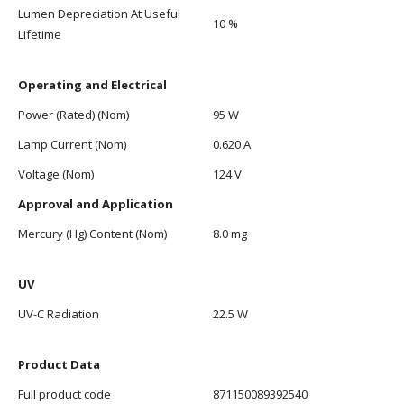
Lumen Depreciation At Useful
10 %
Lifetime
Operating and Electrical
Power (Rated) (Nom)
95 W
Lamp Current (Nom)
0.620 A
Voltage (Nom)
124 V
Approval and Application
Mercury (Hg) Content (Nom)
8.0 mg
UV
UV-C Radiation
22.5 W
Product Data
Full product code
871150089392540