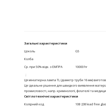
Загальні характеристики
Цоколь
G5
Колба
Ср. при 50% відк. з ЕМПРА
10000 hr
;
Ця мініатюрна лампа TL (діаметр труби 16 мм) вигото
Це ідеальне рішення для швидкого виявлення матеріал
промисловості, напр. кримінології, філателії та медици
Світлотехнічні характеристики
Колірний код
108 [08 lead free gla