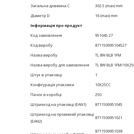
Загальна довжина С
302.5 (max) mm
Діаметр D
16 (max) mm
Інформація про продукт
Код замовлення
951045 27
Код виробу
871150095104527
Назва виробу
TL 8W BLB 1FM
Назва виробу для замовлення
TL 8W BLB 1FM/10X2
Штук в упаковці
1
Конфігурація упаковки
10X25CC
Пачок в коробці
250
Штрихкод на упаковці (EAN1)
8711500951045
Штрихкод на проміжній упаковці
8711500951021
(EAN2)
8711500951038