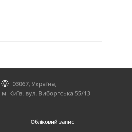
03067, Україна,
м. Київ, вул. Виборгська 55/13
Обліковий запис