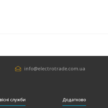
info@electrotrade.com.ua
вісні служби
Додатково