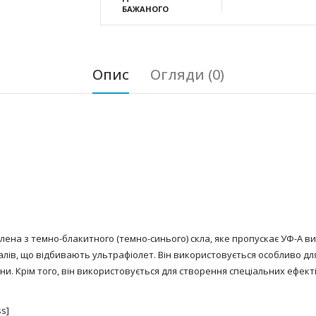
БАЖАНОГО
Опис
Огляди (0)
влена з темно-блакитного (темно-синього) скла, яке пропускає УФ-А в
ів, що відбивають ультрафіолет. Він використовується особливо для 
ни. Крім того, він використовується для створення спеціальних ефектів 
ss]