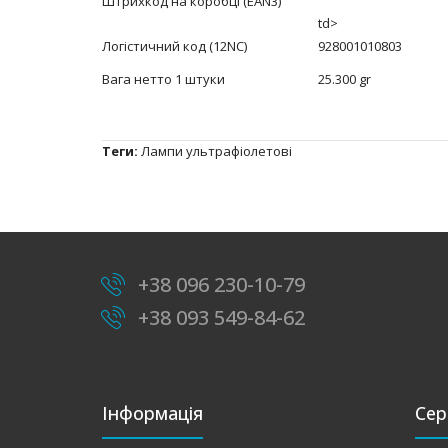
Штрихкод на коробці (EAN3)
td>
Логістичний код (12NC)
928001010803
Вага нетто 1 штуки
25.300 gr
Теги:
Лампи ультрафіолетові
+38 096 230-10-79
+38 093 549-84-62
Інформація
Сер