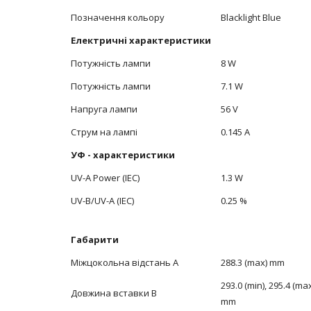
Позначення кольору
Blacklight Blue
Електричні характеристики
Потужність лампи
8 W
Потужність лампи
7.1 W
Напруга лампи
56 V
Струм на лампі
0.145 A
УФ - характеристики
UV-A Power (IEC)
1.3 W
UV-B/UV-A (IEC)
0.25 %
Габарити
Міжцокольна відстань А
288.3 (max) mm
293.0 (min), 295.4 (ma
Довжина вставки В
mm