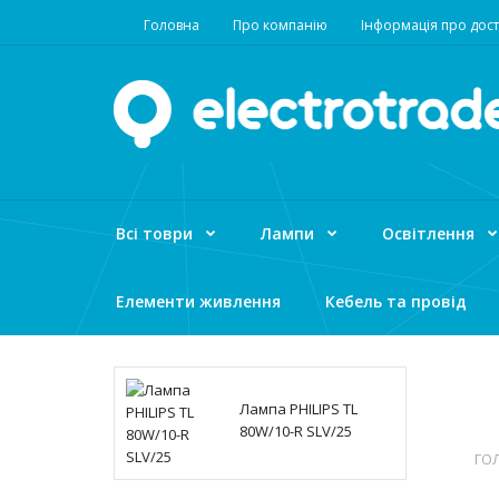
Головна
Про компанію
Інформація про дост
Всі товри
Лампи
Освітлення
Елементи живлення
Кебель та провід
Лампа PHILIPS TL
80W/10-R SLV/25
ГО