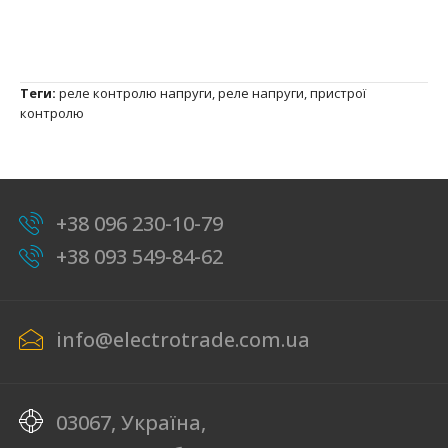
Теги:
реле контролю напруги
,
реле напруги
,
пристрої
контролю
+38 096 230-10-79
+38 093 549-84-62
info@electrotrade.com.ua
03067, Україна,