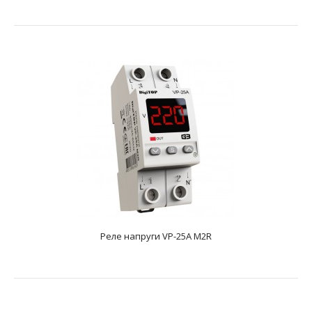
Реле напруги VP-20A M2W
text_zero
Реле напруги VP-25A M2R
Номінальний струм навантаження20AМаксимальний
допустимий струм навантаження25AВимірювана
напруга50-4..