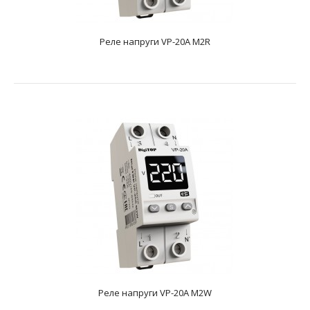
Реле напруги VP-20A M2R
Реле напруги VP-20A M2R
text_zero
Номінальний струм навантаження20AМаксимальний
допустимий струм навантаження25AВимірювана
напруга50-4..
Реле напруги VP-20A M2W