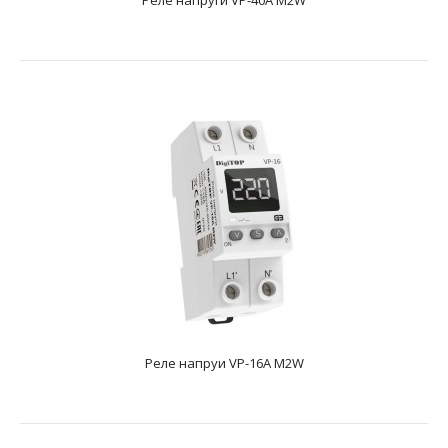
напруга50-4..
НОВІ
Реле напруги VP-40A M2R
Реле напруи VP-16A M2W
text_zero
Номінальний струм навантаження40AМаксимальний