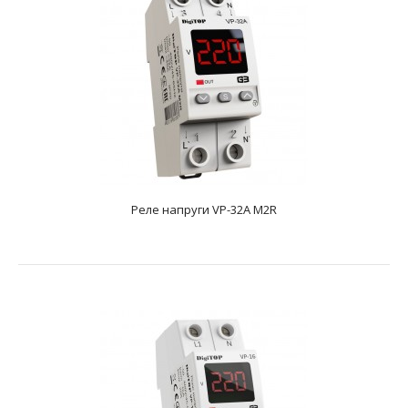
Реле напруги VP-32A M2R
Реле напруги VP-32A M2R
text_zero
Номінальний струм навантаження32AМаксимальний
допустимий струм навантаження40AВимірювана
напруга50-4..