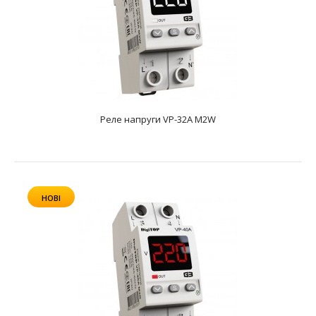
Реле напруги VP-32A M2W
НОВІ
Реле напруги VP-25A M2W
text_zero
Номінальний струм навантаження25АМаксимальний
допустимий струм навантаження30AВимірювана
напруга50-4..