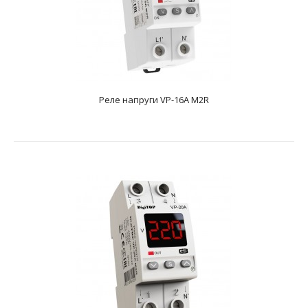
Реле напруги VP-16A M2R
Реле напруги VP-16A M2R
text_zero
Номінальний струм навантаження16AМаксимальний
допустимий струм навантаження20AВимірювана
напруга50-4..