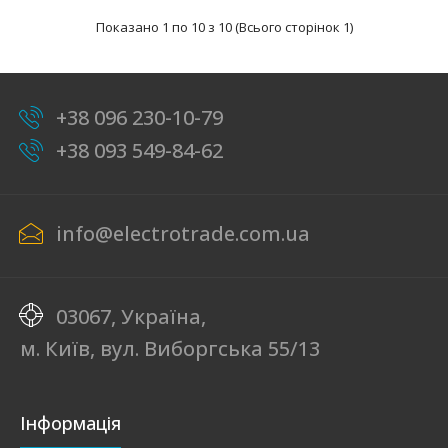
допустимий струм навантаження50AВимірювана
Показано 1 по 10 з 10 (Всього сторінок 1)
напругаЧас ..
НОВІ
+38 096 230-10-79
+38 093 549-84-62
info@electrotrade.com.ua
03067, Україна,
м. Київ, вул. Виборгська 55/13
Реле напруги VP-40A M2W
text_zero
Інформація