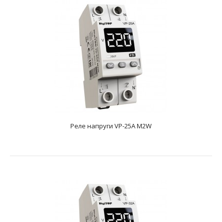
Реле напруги VP-25A M2W
Реле напруги VP-25A M2R
text_zero
Номінальний струм навантаження25АМаксимальний
допустимий струм навантаження30AВимірювана
напруга50-4..