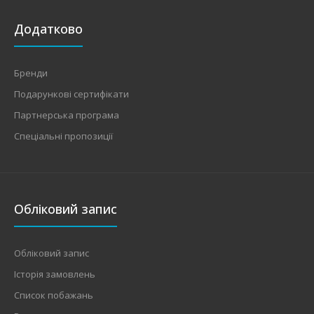
Номінальний струм навантаження16AМаксимальний
Додатково
допустимий струм навантаження20AВимірювана
напруга50-4..
Бренди
Подарункові сертифікати
Партнерська програма
Спеціальні пропозиції
Обліковий запис
Обліковий запис
Історія замовлень
Список побажань