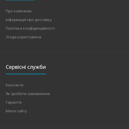
Номінальний струм навантаження40AМаксимальний
допустимий струм навантаження50AВимірювана
Про компанію
напругаЧас ..
Інформація про доставку
Політика конфіденційності
Угода користувача
Сервісні служби
Контакти
Як зробити замовлення
Гарантія
Мапа сайту
Реле напруи VP-16A M2W
text_zero