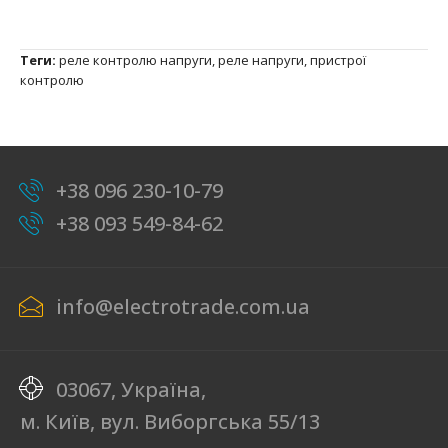
Теги:
реле контролю напруги
,
реле напруги
,
пристрої
контролю
+38 096 230-10-79
+38 093 549-84-62
info@electrotrade.com.ua
03067, Україна,
м. Київ, вул. Виборгська 55/13