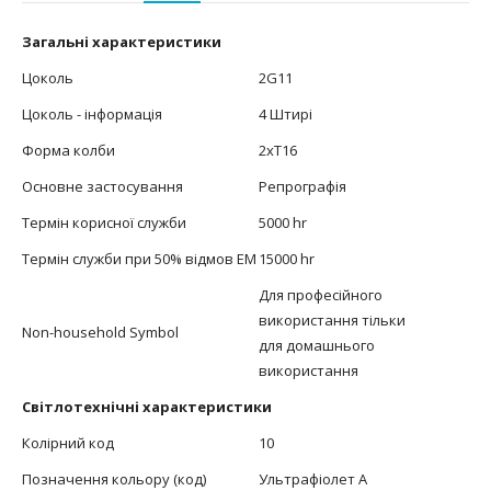
Загальні характеристики
Цоколь
2G11
Цоколь - інформація
4 Штирі
Форма колби
2xT16
Основне застосування
Репрографія
Термін корисної служби
5000 hr
Термін служби при 50% відмов EM
15000 hr
Для професійного
використання тільки
Non-household Symbol
для домашнього
використання
Світлотехнічні характеристики
Колірний код
10
Позначення кольору (код)
Ультрафіолет А