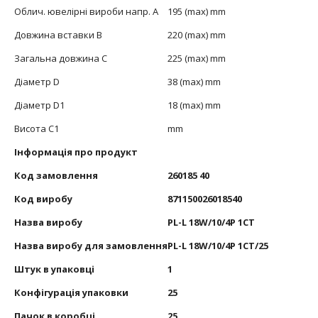
Облич. ювелірні вироби напр. А
195 (max) mm
Довжина вставки В
220 (max) mm
Загальна довжина С
225 (max) mm
Діаметр D
38 (max) mm
Діаметр D1
18 (max) mm
Висота С1
mm
Інформація про продукт
Код замовлення
260185 40
Код виробу
871150026018540
Назва виробу
PL-L 18W/10/4P 1CT
Назва виробу для замовлення
PL-L 18W/10/4P 1CT/25
Штук в упаковці
1
Конфігурація упаковки
25
Пачок в коробці
25