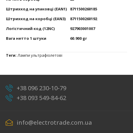
Штрихкод на упаковці (EAN1)
8711500260185
Штрихкод на коробці (EAN3)
8711500260192
Логістичний код (12NC)
927903001007
Вага нетто 1 штуки
60.900 gr
Теги:
Лампи ультрафіолетові
+38 096 230-10-79
+38 093 549-84-62
info@electrotrade.com.ua