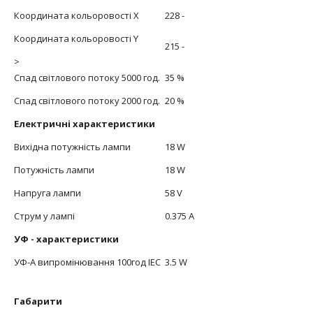
Координата кольоровості X
228 -
Координата кольоровості Y
215 -
>
Спад світлового потоку 5000 год.
35 %
Спад світлового потоку 2000 год.
20 %
Електричні характеристики
Вихідна потужність лампи
18 W
Потужність лампи
18 W
Напруга лампи
58 V
Струм у лампі
0.375 A
УФ - характеристики
УФ-А випромінювання 100год IEC
3.5 W
Габарити