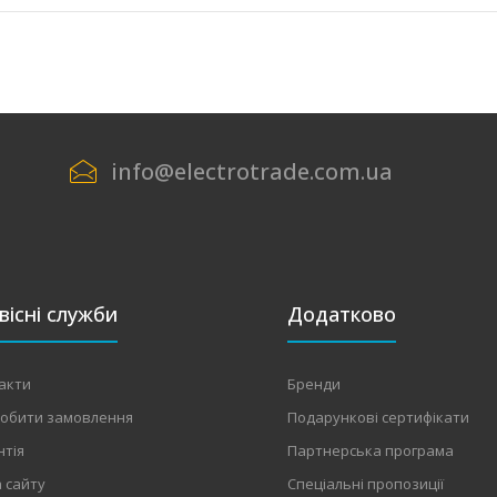
info@electrotrade.com.ua
вісні служби
Додатково
акти
Бренди
робити замовлення
Подарункові сертифікати
нтія
Партнерська програма
 сайту
Спеціальні пропозиції