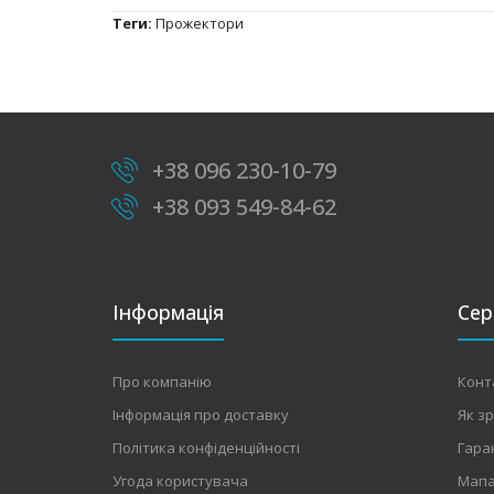
Теги:
Прожектори
+38 096 230-10-79
+38 093 549-84-62
Інформація
Сер
Про компанію
Конт
Інформація про доставку
Як з
Політика конфіденційності
Гара
Угода користувача
Мапа