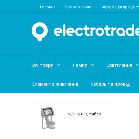
Головна
Про компанію
Інформація про дост
Всі товри
Лампи
Освітлення
Елементи живлення
Кебель та провід
PGS 10 PIR, срібло