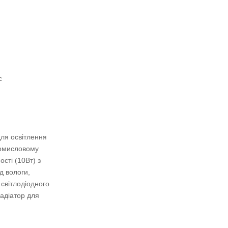
с
ля освітлення
промисловому
сті (10Вт) з
д вологи,
світлодіодного
адіатор для