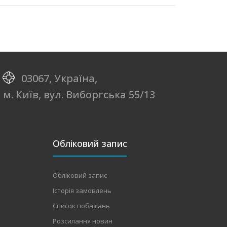
03067, Україна,
м. Київ, вул. Виборгська 55/13
Обліковий запис
Обліковий запис
Історія замовлень
Список побажань
Розсилання новин