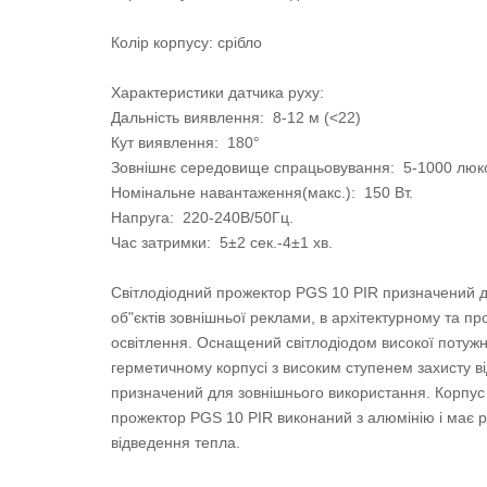
Колір корпусу: срібло
Характеристики датчика руху:
Дальність виявлення: 8-12 м (<22)
Кут виявлення: 180°
Зовнішнє середовище спрацьовування: 5-1000 люк
Номінальне навантаження(макс.): 150 Вт.
Напруга: 220-240В/50Гц.
Час затримки: 5±2 сек.-4±1 хв.
Світлодіодний прожектор PGS 10 PIR призначений д
об"єктів зовнішньої реклами, в архітектурному та 
освітлення. Оснащений світлодіодом високої потужно
герметичному корпусі з високим ступенем захисту ві
призначений для зовнішнього використання. Корпус 
прожектор PGS 10 PIR виконаний з алюмінію і має р
відведення тепла.