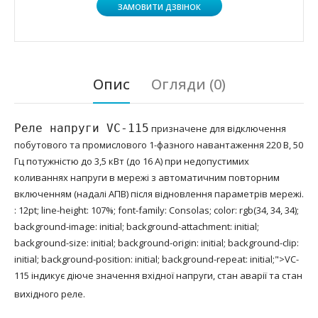
ЗАМОВИТИ ДЗВІНОК
Опис
Огляди (0)
Реле напруги VC-115
призначене для відключення
побутового та промислового 1-фазного навантаження 220 В, 50
Гц потужністю до 3,5 кВт (до 16 А) при недопустимих
коливаннях напруги в мережі з автоматичним повторним
включенням (надалі АПВ) після відновлення параметрів мережі.
: 12pt; line-height: 107%; font-family: Consolas; color: rgb(34, 34, 34);
background-image: initial; background-attachment: initial;
background-size: initial; background-origin: initial; background-clip:
initial; background-position: initial; background-repeat: initial;">VC-
115 індикує діюче значення вхідної напруги, стан аварії та стан
вихідного реле.