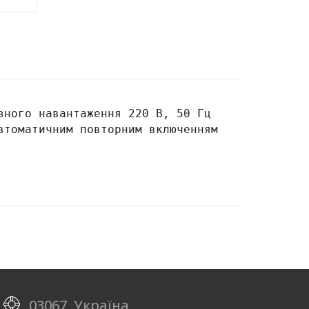
зного навантаження 220 В, 50 Гц
втоматичним повторним включенням
03067, Україна,