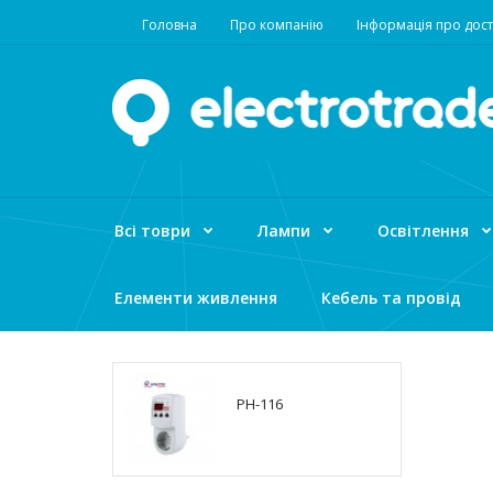
Головна
Про компанію
Інформація про дост
Всі товри
Лампи
Освітлення
Елементи живлення
Кебель та провід
PH-116