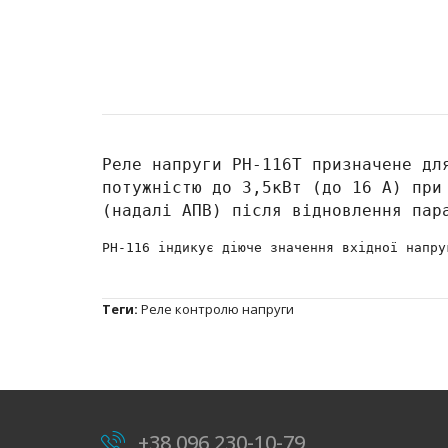
Реле напруги РН-116Т призначене дл
потужністю до 3,5кВт (до 16 А) при
(надалі АПВ) після відновлення пар
РН-116 індикує діюче значення вхідної напру
Теги:
Реле контролю напруги
+38 096 230-10-79