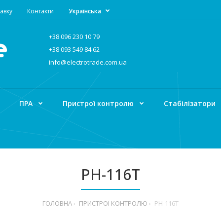
авку
Контакти
Українська
+38 096 230 10 79
+38 093 549 84 62
info@electrotrade.com.ua
ПРА
Пристрої контролю
Стабілізатори
PH-116T
ГОЛОВНА
ПРИСТРОЇ КОНТРОЛЮ
PH-116T