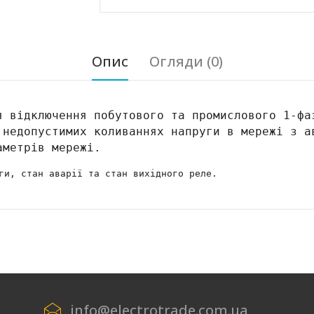
Опис
Огляди (0)
я відключення побутового та промислового 1-фа
 недопустимих коливаннях напруги в мережі з а
аметрів мережі.
ги, стан аварії та стан вихідного реле.
info@electrotrade.com.ua