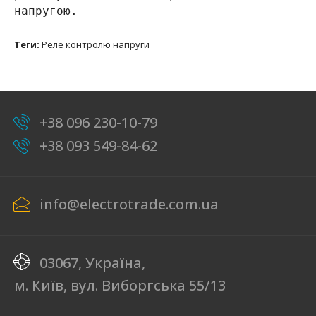
напругою.
Теги:
Реле контролю напруги
+38 096 230-10-79
+38 093 549-84-62
info@electrotrade.com.ua
03067, Україна,
м. Київ, вул. Виборгська 55/13