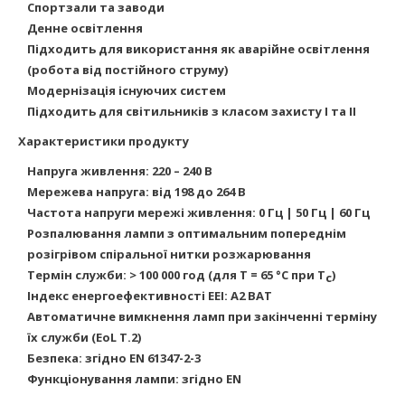
Спортзали та заводи
Денне освітлення
Підходить для використання як аварійне освітлення
(робота від постійного струму)
Модернізація існуючих систем
Підходить для світильників з класом захисту I та II
Характеристики продукту
Напруга живлення: 220 – 240 В
Мережева напруга: від 198 до 264 В
Частота напруги мережі живлення: 0 Гц | 50 Гц | 60 Гц
Розпалювання лампи з оптимальним попереднім
розігрівом спіральної нитки розжарювання
Термін служби: > 100 000 год (для T = 65 °C при T
)
c
Індекс енергоефективності EEI: A2 BAT
Автоматичне вимкнення ламп при закінченні терміну
їх служби (EoL T.2)
Безпека: згідно EN 61347-2-3
Функціонування лампи: згідно EN