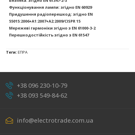
Безпека: згідно EN 61347-2-3
Функціонування лампи: згідно EN 60929
Придушення радіоперешкод: згідно EN
55015:2006+A1:2007+A2:2009/CISPR 15
Мережеві гармоніки згідно з EN 61000-3-2
Перешкодостійкість згідно з EN 61547
Теги:
ЕПРА
+38 096 230-10-79
+38 093 549-84-62
info@electrotrade.com.ua