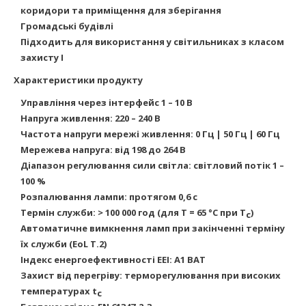
коридори та приміщення для зберігання
Громадські будівлі
Підходить для використання у світильниках з класом
захисту I
Характеристики продукту
Управління через інтерфейс 1 – 10 В
Напруга живлення: 220 – 240 В
Частота напруги мережі живлення: 0 Гц | 50 Гц | 60 Гц
Мережева напруга: від 198 до 264 В
Діапазон регулювання сили світла: світловий потік 1 –
100 %
Розпалювання лампи: протягом 0,6 с
Термін служби: > 100 000 год (для T = 65 °C при T
)
c
Автоматичне вимкнення ламп при закінченні терміну
їх служби (EoL T.2)
Індекс енергоефективності EEI: A1 BAT
Захист від перегріву: терморегулювання при високих
температурах t
c