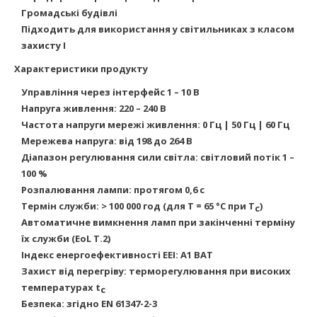
Громадські будівлі
Підходить для використання у світильниках з класом
захисту I
Характеристики продукту
Управління через інтерфейс 1 – 10 В
Напруга живлення: 220 – 240 В
Частота напруги мережі живлення: 0 Гц | 50 Гц | 60 Гц
Мережева напруга: від 198 до 264 В
Діапазон регулювання сили світла: світловий потік 1 –
100 %
Розпалювання лампи: протягом 0,6 с
Термін служби: > 100 000 год (для T = 65 °C при T
)
c
Автоматичне вимкнення ламп при закінченні терміну
їх служби (EoL T.2)
Індекс енергоефективності EEI: A1 BAT
Захист від перегріву: терморегулювання при високих
температурах t
c
Безпека: згідно EN 61347-2-3