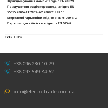
Функціонування лампи: згідно EN 60929
Придушення радіоперешкод: згідно EN
55015:2006+A1:2007+A2:2009/CISPR 15
Мережеві гармоніки згідно з EN 61000-3-2
Перешкодостійкість згідно з EN 61547
Теги:
ЕПРА
+38 096 230-10-79
+38 093 549-84-62
info@electrotrade.com.ua