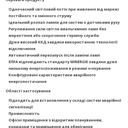
Одночасний світловий потік при живленні від мережі
постійного та змінного струму
Ідеальний розпал лампи для систем з датчиками руху
Регулювання сили світла амальгамних ламп без
мерехтіння або скорочення терміну служби
Дуже високий ККД завдяки використанню технології
відключення
Автоматичний перезапуск після заміни ламп
ЕПРА відповідають стандарту MINERGIE завдяки дуже
низькому енергоспоживання в режимі очікування
Конфігуровані характеристики аварійного
енергопостачання
Області застосування
Підходить для встановлення у складі систем аварійної
сигналізації
Промисловість
Офісні приміщення з відкритим плануванням,
коридори та приміщення для зберігання