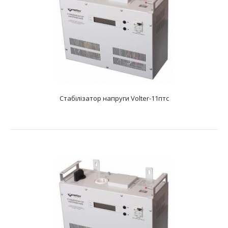
Стабілізатор напруги Volter-11птс
Стабілізатор напруги Volter-11пт
text_zero
Характеристики: Тип: електронний симисторний
Фазність: одна фаза Діапазон вхідної напруг..