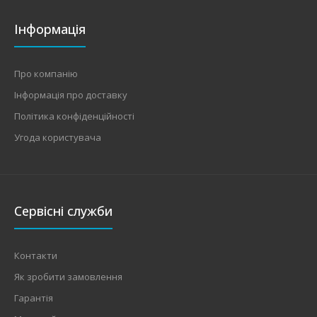
Інформація
Про компанію
Інформація про доставку
Політика конфіденційності
Угода користувача
Стабілізатор напруги Volter-11птш
text_zero
Характеристики: Тип: електронний симисторний
Сервісні служби
Фазність: одна фаза Діапазон вхідної напруг..
Контакти
Як зробити замовлення
Гарантія