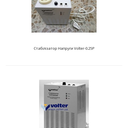
Стабілізатор Напруги Volter-0.25P
Стабілізатор Напруги Volter Etalon-9
text_zero
Характеристики: Тип: електронний безступінчастий
Фазність: одна фаза Діапазон вхідних напруг, В..