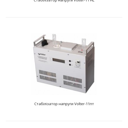
Стабілізатор напруги Volter-0.5P
text_zero
Характеристики: Тип: релейний Фазність: одна фаза
Діапазон вхідної напруги, В: 155-..
Стабілізатор напруги Volter-11пт