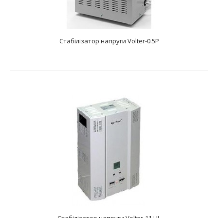
Стабілізатор напруги Volter-0.5P
Стабілізатор Напруги Volter-0.25P
text_zero
Характеристики: Тип: релейний Фазність: одна фаза
Діапазон вхідної напруги, В: 155-..
Стабілізатор напруги Volter-11 HL