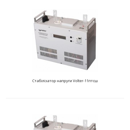
Стабілізатор напруги Volter-11 HL
text_zero
Стабілізатор напруги Volter-11птcш
Характеристики: Тип: електронний симисторний
Фазність: одна фаза Діапазон вхідної напруг..