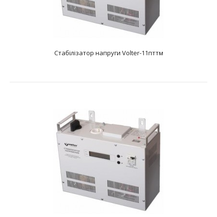
Стабілізатор напруги Volter-11пттм
Стабілізатор напруги Volter-11птcш
text_zero
Характеристики: Тип: електронний симисторний
Фазність: одна фаза Діапазон вхідної напруг..