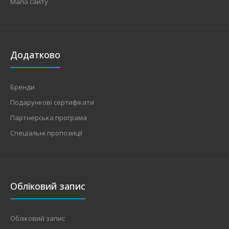
Мапа сайту
Додатково
Бренди
Стабілізатор напруги Volter-11у
Подарункові сертифікати
text_zero
Партнерська програма
Спеціальні пропозиції
Характеристики: Тип: електронний симисторний
Фазність: одна фаза Діапазон вхідної напруг..
Обліковий запис
Обліковий запис