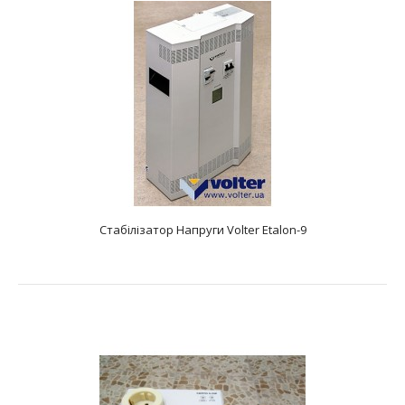
Стабілізатор Напруги Volter Etalon-7
text_zero
Стабілізатор Напруги Volter Etalon-9
Характеристики: Тип: електронний безступінчастий
Фазність: одна фаза Діапазон вхідних напруг, В..