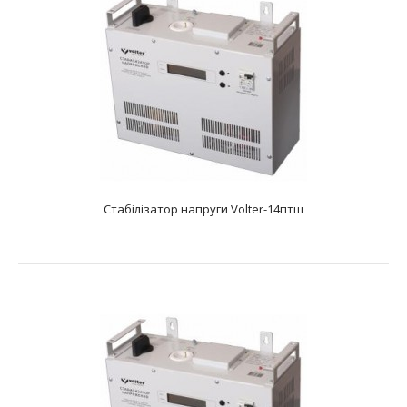
Стабілізатор напруги Volter-14птш
Стабілізатор напруги Volter-14птш
text_zero
Характеристики: Тип: електронний симисторний
Фазність: одна фаза Діапазон вхідної напруг..