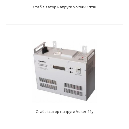
Стабілізатор напруги Volter-11птш
Стабілізатор напруги Volter-11птс
text_zero
Характеристики: Тип: електронний симисторний
Фазність: одна фаза Діапазон вхідної напруг..
Стабілізатор напруги Volter-11у