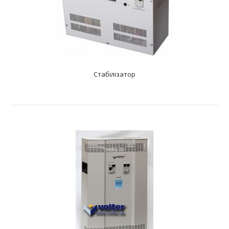
Стабілізатор
Стабілізатор
text_zero
Характеристики: Тип: електронний симисторний
Фазність: одна фаза Діапазон вхідної напруг..