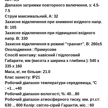
Діапазон затримки повторного включення, з:
4.5-
7.5
Струм максимальний, А:
32
Захисне відключення при зниженні вхідного напр.
В:
105
Захисне відключення при підвищенні вхідного
напр. В:
330
Захисне відключення в режимі "транзит", В:
260±5
Охолодження :
Примусове
Спосіб монтажу:
навісний / підлоговий
Габарити, мм (висота x ширина x глибина ):
540 x
335 x 160
Маса, кг, не більше:
21.0
Клас захисту:
IP21
Робочий діапазон температури середовища, °С
:
+1…+40
Робочий діапазон вологості, %:
40…80
Робочий діапазон атмосферного тиску, мм. рт.ст:
630 ... 800 Колір: світло-сірий Гарантія, міс. :
60