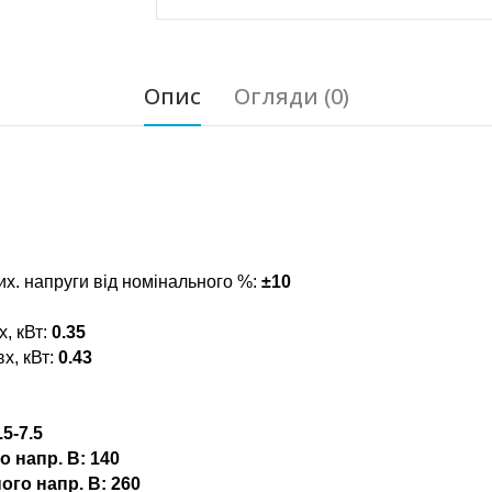
Опис
Огляди (0)
их. напруги від номінального %:
±10
, кВт:
0.35
х, кВт:
0.43
.5-7.5
о напр. В:
140
ого напр. В:
260