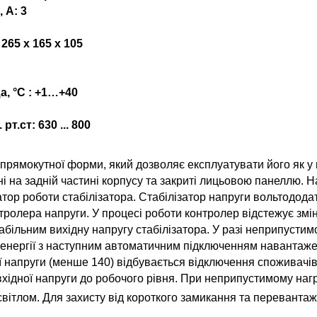
 А:
3
265 х 165 х 105
, °С :
+1…+40
.ст: 630 ... 800
рямокутної форми, який дозволяє експлуатувати його як у нас
і на задній частині корпусу та закриті лицьовою панеллю. Н
атор роботи стабілізатора. Стабілізатор напруги вольтодода
ролера напруги. У процесі роботи контролер відстежує зміну
більним вихідну напругу стабілізатора. У разі неприпустим
енергії з наступним автоматичним підключенням навантажен
ої напруги (менше 140) відбувається відключення споживачі
ідної напруги до робочого рівня. При неприпустимому нагрі
світлом. Для захисту від короткого замикання та переванта