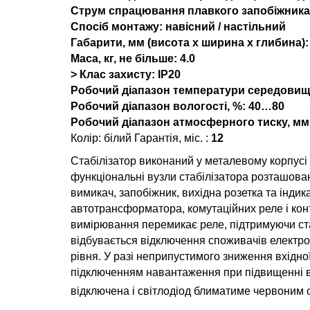
Струм спрацювання плавкого запобіжника,
Спосіб монтажу:
навісний / настільний
Габарити, мм (висота x ширина x глибина):
Маса, кг, не більше:
4.0
> Клас захисту:
IP20
Робочий діапазон температури середовища
Робочий діапазон вологості, %:
40…80
Робочий діапазон атмосферного тиску, мм. рт
Колір: білий Гарантія, міс. :
12
Стабілізатор виконаний у металевому корпусі п
функціональні вузли стабілізатора розташован
вимикач, запобіжник, вихідна розетка та індик
автотрансформатора, комутаційних реле і конт
вимірювання перемикає реле, підтримуючи ста
відбувається відключення споживачів електро
рівня. У разі неприпустимого зниження вхідн
підключенням навантаження при підвищенні вх
відключена і світлодіод блиматиме червоним 