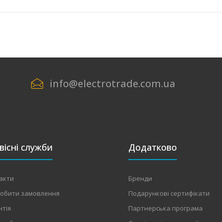
info@electrotrade.com.ua
вісні служби
Додатково
акти
Бренди
робити замовлення
Подарункові сертифікати
нтія
Партнерська програма