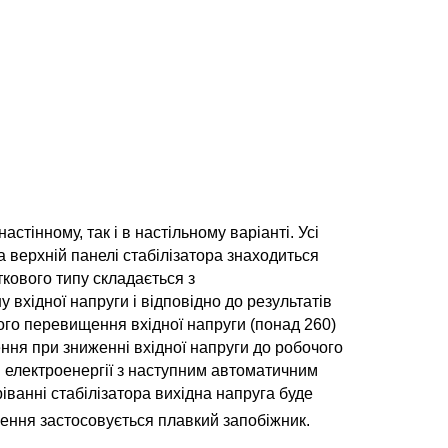
тінному, так і в настільному варіанті. Усі
а верхній панелі стабілізатора знаходиться
ткового типу складається з
 вхідної напруги і відповідно до результатів
ого перевищення вхідної напруги (понад 260)
ня при зниженні вхідної напруги до робочого
в електроенергії з наступним автоматичним
ванні стабілізатора вихідна напруга буде
ження застосовується плавкий запобіжник.