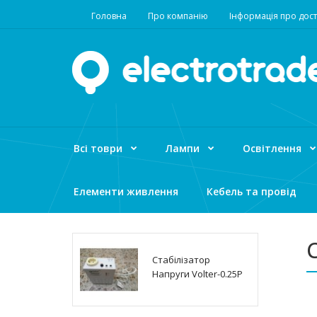
Головна
Про компанію
Інформація про дост
Всі товри
Лампи
Освітлення
Елементи живлення
Кебель та провід
С
Стабілізатор
Напруги Volter-0.25P