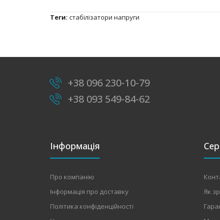
Теги:
стабілізатори напруги
+38 096 230-10-79
+38 093 549-84-62
Інформація
Сер
Про компанію
Конт
Інформація про доставку
Як з
Політика конфіденційності
Гара