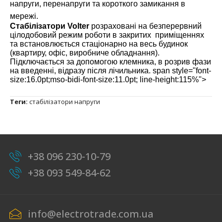
напруги, перенапруги та короткого замикання в
мережі.
Стабілізатори Volter
розраховані на безперервний
цілодобовий режим роботи в закритих приміщеннях
та встановлюється стаціонарно на весь будинок
(квартиру, офіс, виробниче обладнання).
Підключається за допомогою клемника, в розрив фази
на введенні, відразу після лічильника. span style="font-
size:16.0pt;mso-bidi-font-size:11.0pt; line-height:115%">
Теги:
стабілізатори напруги
+38 096 230-10-79
+38 093 549-84-62
info@electrotrade.com.ua