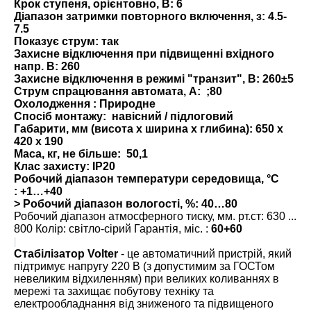
Крок ступеня, орієнтовно, В:
6
Діапазон затримки повторного включення, з:
4.5-
7.5
Показує струм:
так
Захисне відключення при підвищенні вхідного
напр. В:
260
Захисне відключення в режимі "транзит", В:
260±5
Струм спрацювання автомата, А:
;80
Охолодження :
Природне
Спосіб монтажу:
навісний / підлоговий
Габарити, мм (висота x ширина x глибина):
650 х
420 х 190
Маса, кг, не більше:
50,1
Клас захисту:
IP20
Робочий діапазон температури середовища, °С
:
+1…+40
> Робочий діапазон вологості, %: 40…80
Робочий діапазон атмосферного тиску, мм. рт.ст: 630 ...
800 Колір: світло-сірий Гарантія, міс. :
60+60
Стабілізатор
Volter
- це автоматичний пристрій, який
підтримує напругу 220 В (з допустимим за ГОСТом
невеликим відхиленням) при великих коливаннях в
мережі та захищає побутову техніку та
електрообладнання від зниженого та підвищеного