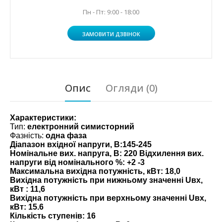
Пн - Пт: 9:00 - 18:00
ЗАМОВИТИ ДЗВІНОК
Опис
Огляди (0)
Характеристики:
Тип:
електронний симисторний
Фазність:
одна фаза
Діапазон вхідної напруги, В:
145-245
Номінальне вих. напруга, В: 220 Відхилення вих.
напруги від номінального %:
+2 -3
Максимальна вихідна потужність, кВт:
18,0
Вихідна потужність при нижньому значенні Uвх,
кВт :
11,6
Вихідна потужність при верхньому значенні Uвх,
кВт:
15.6
Кількість ступенів:
16