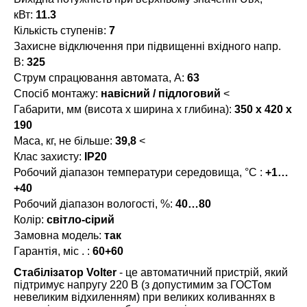
кВт:
11.3
Кількість ступенів:
7
Захисне відключення при підвищенні вхідного напр.
В:
325
Струм спрацювання автомата, А:
63
Спосіб монтажу:
навісний / підлоговий
<
Габарити, мм (висота x ширина x глибина):
350 х 420 х
190
Маса, кг, не більше:
39,8
<
Клас захисту:
IP20
Робочий діапазон температури середовища, °С :
+1…
+40
Робочий діапазон вологості, %:
40…80
Колір:
світло-сірий
Замовна модель:
так
Гарантія, міс . :
60+60
Стабілізатор
Volter
- це автоматичний пристрій, який
підтримує напругу 220 В (з допустимим за ГОСТом
невеликим відхиленням) при великих коливаннях в