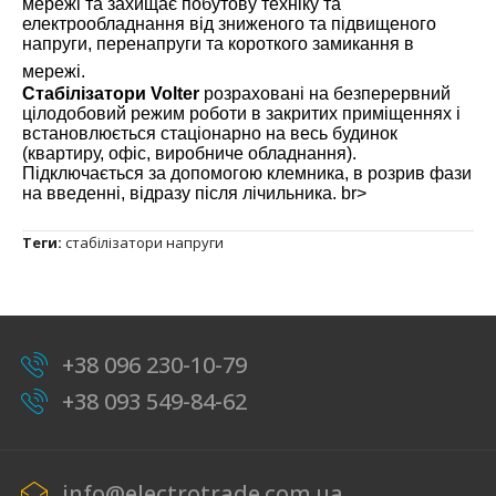
мережі та захищає побутову техніку та
електрообладнання від зниженого та підвищеного
напруги, перенапруги та короткого замикання в
мережі.
Стабілізатори Volter
розраховані на безперервний
цілодобовий режим роботи в закритих приміщеннях і
встановлюється стаціонарно на весь будинок
(квартиру, офіс, виробниче обладнання).
Підключається за допомогою клемника, в розрив фази
на введенні, відразу після лічильника. br>
Теги:
стабілізатори напруги
+38 096 230-10-79
+38 093 549-84-62
info@electrotrade.com.ua