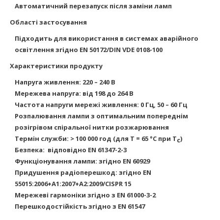
Автоматичний перезапуск після заміни ламп
Області застосування
Підходить для використання в системах аварійного
освітлення згідно EN 50172/DIN VDE 0108-100
Характеристики продукту
Напруга живлення: 220 – 240 В
Мережева напруга: від 198 до 264 В
Частота напруги мережі живлення: 0 Гц, 50 – 60 Гц
Розпалювання лампи з оптимальним попереднім
розігрівом спіральної нитки розжарювання
Термін служби: > 100 000 год (для T = 65 °C при T
)
c
Безпека:
відповідно EN 61347-2-3
Функціонування лампи: згідно EN 60929
Придушення радіоперешкод: згідно EN
55015:2006+A1:2007+A2:2009/CISPR 15
Мережеві гармоніки згідно з EN 61000-3-2
Перешкодостійкість згідно з EN 61547