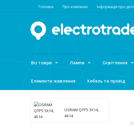
Головна
Про компанію
Інформація про дост
Всі товри
Лампи
Освітлення
Елементи живлення
Кебель та провід
OSRAM QTP5 3X14,
4X14
Г