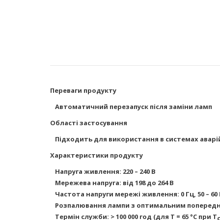
Переваги продукту
Автоматичний перезапуск після заміни ламп
Області застосування
Підходить для використання в системах аварійн
Характеристики продукту
Напруга живлення: 220 – 240 В
Мережева напруга: від 198 до 264 В
Частота напруги мережі живлення: 0 Гц, 50 – 60
Розпалювання лампи з оптимальним попередні
Термін служби: > 100 000 год (для T = 65 °C при T