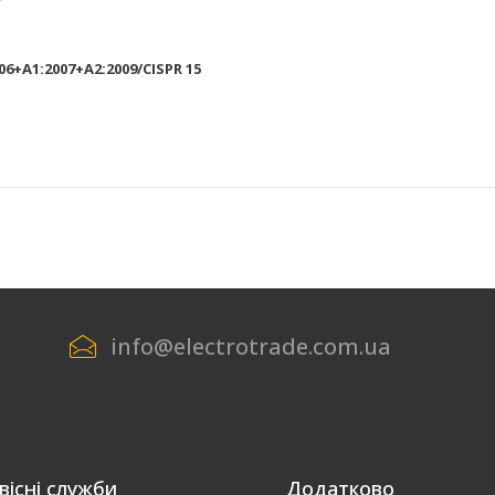
+A1:2007+A2:2009/CISPR 15
info@electrotrade.com.ua
вісні служби
Додатково