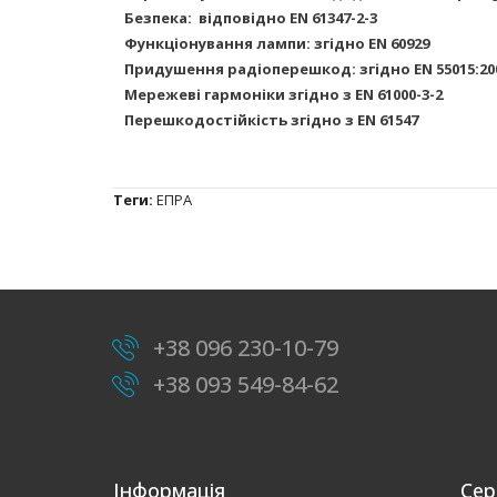
Безпека:
відповідно EN 61347-2-3
Функціонування лампи: згідно EN 60929
Придушення радіоперешкод: згідно EN 55015:2006
Мережеві гармоніки згідно з EN 61000-3-2
Перешкодостійкість згідно з EN 61547
Теги:
ЕПРА
+38 096 230-10-79
+38 093 549-84-62
Інформація
Сер