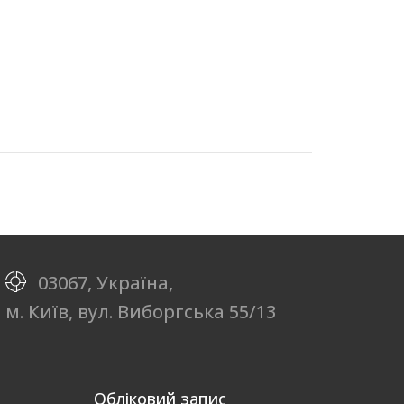
03067, Україна,
м. Київ, вул. Виборгська 55/13
Обліковий запис