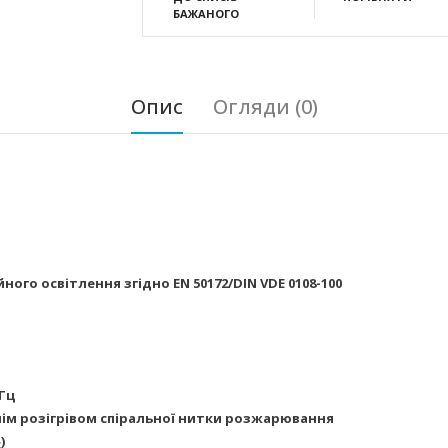
БАЖАНОГО
Опис
Огляди (0)
ого освітлення згідно EN 50172/DIN VDE 0108-100
 Гц
м розігрівом спіральної нитки розжарювання
)
c