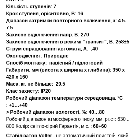
Кількість ступенів:
7
Крок ступеня, орієнтовно, В:
16
Діапазон затримки повторного включення, з:
4.5-
7.5
Захисне відключення напр. В:
270
Захисне відключення в режимі "транзит", В:
258±5
Струм спрацювання автомата, А:
;40
Охолодження :
Природне
Спосіб монтажу:
навісний / підлоговий
Габарити, мм (висота x ширина x глибина):
350 х
420 х 160
Маса, кг, не більше:
29,5
Клас захисту:
IP20
Робочий діапазон температури середовища, °С
:
+1…+40
> Робочий діапазон вологості, %: 40…80
Робочий діапазон атмосферного тиску, мм. рт.ст: 630 ...
800 Колір: світло-сірий Гарантія, міс. :
60+60
Стабілізатор
Volter
- це автоматичний пристрій, який