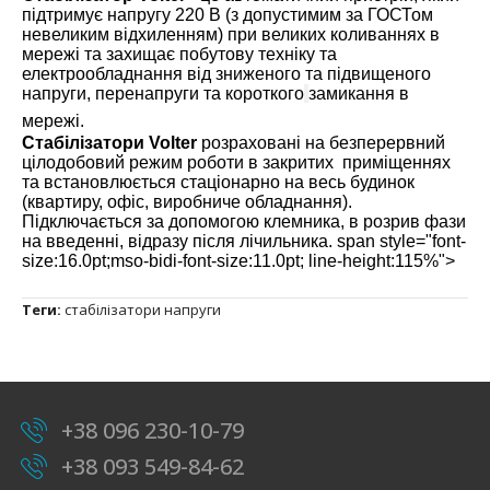
підтримує напругу 220 В (з допустимим за ГОСТом
невеликим відхиленням) при великих коливаннях в
мережі та захищає побутову техніку та
електрообладнання від зниженого та підвищеного
напруги, перенапруги та короткого
замикання в
мережі.
Стабілізатори Volter
розраховані на безперервний
цілодобовий режим роботи в закритих приміщеннях
та встановлюється стаціонарно на весь будинок
(квартиру, офіс, виробниче обладнання).
Підключається за допомогою клемника, в розрив фази
на введенні, відразу після лічильника. span style="font-
size:16.0pt;mso-bidi-font-size:11.0pt; line-height:115%">
Теги:
стабілізатори напруги
+38 096 230-10-79
+38 093 549-84-62