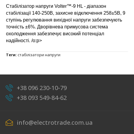
Стабілізатор напруги Volter™-9 HL - діапазон
стабілізації 140-250В, захисне відключення 258±5В, 9
ступінь регулювання вихідної напруги забезпечують
точність ±6%. Дворівнева примусова система
охолодження забезпечує високий потенціал
надійності. /o:p>
Теги:
стабілізатори напруги
+38 096 230-10-79
+38 093 549-84-62
info@electrotrade.com.ua