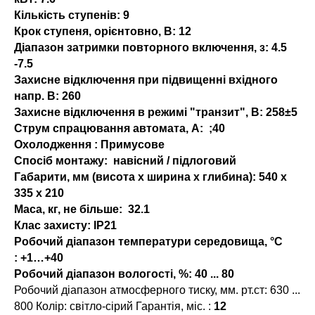
Кількість ступенів:
9
Крок ступеня, орієнтовно, В:
12
Діапазон затримки повторного включення, з:
4.5
-7.5
Захисне відключення при підвищенні вхідного
напр. В:
260
Захисне відключення в режимі "транзит", В:
258±5
Струм спрацювання автомата, А:
;40
Охолодження :
Примусове
Спосіб монтажу:
навісний / підлоговий
Габарити, мм (висота x ширина x глибина):
540 x
335 x 210
Маса, кг, не більше:
32.1
Клас захисту:
IP21
Робочий діапазон температури середовища, °С
:
+1…+40
Робочий діапазон вологості, %: 40 ... 80
Робочий діапазон атмосферного тиску, мм. рт.ст: 630 ...
800 Колір: світло-сірий Гарантія, міс. :
12