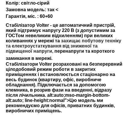
Колір:
світло-сірий
Замовна модель:
так
<
Гарантія, міс. :
60+60
Стабілізатор
Volter
- це автоматичний пристрій,
який підтримує напругу 220 В (з
допустимим за
ГОСТом невеликим відхиленням) при великих
коливаннях у мережі та
захищає побутову техніку
та електроустаткування від зниженої та
підвищеної напруги
,
перенапруги та короткого
замикання в мережі.
Стабілізатори Volter
розраховані на безперервний
цілодобовий режим роботи в закритих
приміщеннях і встановлюється стаціонарно на
весь будинок (квартиру, офіс, виробниче
обладнання). Підключається за допомогою
клемника, в розрив фази на введенні, відразу
після лічильника. alt:auto;mso-margin-bottom-
alt:auto; line-height:normal">
Цю модель ми
рекомендуємо для офісів, приватних будинків,
виробничих приміщень.