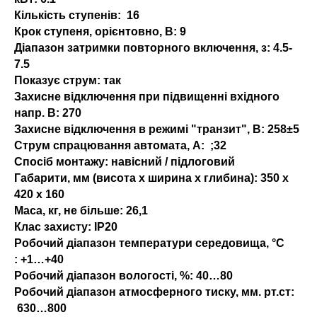
Кількість ступенів:
16
Крок ступеня, орієнтовно, В:
9
Діапазон затримки повторного включення, з:
4.5-
7.5
Показує струм:
так
Захисне відключення при підвищенні вхідного
напр. В:
270
Захисне відключення в режимі "транзит", В:
258±5
Струм спрацювання автомата, А:
;32
Спосіб монтажу:
навісний / підлоговий
Габарити, мм (висота x ширина x глибина):
350 х
420 х 160
Маса, кг, не більше:
26,1
Клас захисту:
IP20
Робочий діапазон температури середовища, °С
:
+1…+40
Робочий діапазон вологості, %:
40…80
Робочий діапазон атмосферного тиску, мм. рт.ст:
630…800