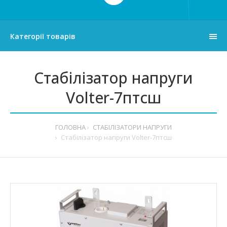
Категорії товарів
Стабілізатор напруги
Volter-7птcш
ГОЛОВНА
СТАБІЛІЗАТОРИ НАПРУГИ
Стабілізатор напруги Volter-7птcш