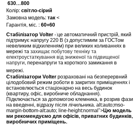
630…800
Колір:
світло-сірий
Замовна модель:
так
<
Гарантія, міс. :
60+60
Стабілізатор
Volter
-
це автоматичний пристрій, який
підтримує напругу 220 В (з допустимим за ГОСТом
невеликим відхиленням) при великих коливаннях в
мережі та
захищає побутову техніку та
електроустаткування від зниженої та підвищеної
напруги
,
перенапруги та короткого замикання в
мережі.
Стабілізатори Volter
розраховані на безперервний
цілодобовий режим роботи в закритих приміщеннях і
встановлюється стаціонарно на весь будинок
(квартиру, офіс, виробниче обладнання).
Підключається за допомогою клемника, в розрив фази
на введенні, відразу після лічильника. alt:auto;mso-
margin-bottom-alt:auto; line-height:normal">
Цю модель
ми рекомендуємо для офісів, приватних будинків,
виробничих приміщень.