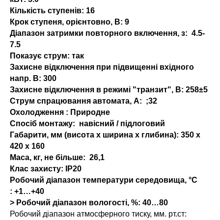
Кількість ступенів:
16
Крок ступеня, орієнтовно, В:
9
Діапазон затримки повторного включення, з:
4.5-
7.5
Показує струм:
так
Захисне відключення при підвищенні вхідного
напр. В:
300
Захисне відключення в режимі "транзит", В:
258±5
Струм спрацювання автомата, А:
;32
Охолодження :
Природне
Спосіб монтажу:
навісний / підлоговий
Габарити, мм (висота x ширина x глибина):
350 х
420 х 160
Маса, кг, не більше:
26,1
Клас захисту:
IP20
Робочий діапазон температури середовища, °С
:
+1…+40
> Робочий діапазон вологості, %: 40…80
Робочий діапазон атмосферного тиску, мм. рт.ст: