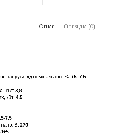
Опис
Огляди (0)
их. напруги від номінального %:
+5 -7,5
 , кВт:
3,8
х, кВт:
4.5
.5-7.5
 напр. В:
270
0±5