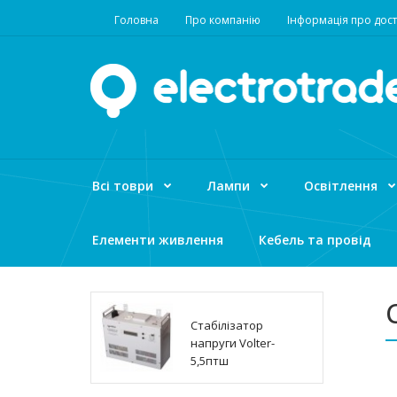
Головна
Про компанію
Інформація про дост
Всі товри
Лампи
Освітлення
Елементи живлення
Кебель та провід
Стабілізатор
напруги Volter-
5,5птш