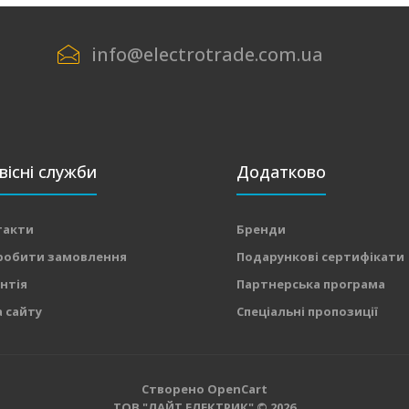
info@electrotrade.com.ua
вісні служби
Додатково
такти
Бренди
робити замовлення
Подарункові сертифікати
нтія
Партнерська програма
 сайту
Спеціальні пропозиції
Створено
OpenCart
ТОВ "ЛАЙТ ЕЛЕКТРИК" © 2026