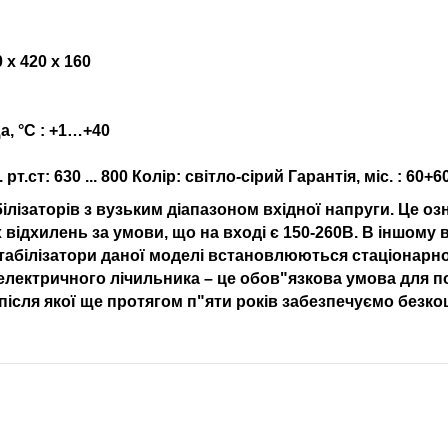
 х 420 х 160
, °С :
+1…+40
ст: 630 ... 800 Колір: світло-сірий Гарантія, міс. :
60+6
білізаторів з вузьким діапазоном вхідної напруги. Це о
ідхилень за умови, що на вході є 150-260В. В іншому в
Стабілізатори даної моделі встановлюються стаціонарно
 електричного лічильника – це обов"язкова умова для 
, після якої ще протягом п"яти років забезпечуємо без