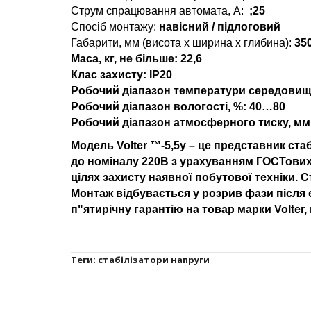
Струм спрацювання автомата, А:
;25
Спосіб монтажу:
навісний / підлоговий
Габарити, мм (висота x ширина x глибина):
350
Маса, кг, не більше:
22,6
Клас захисту:
IP20
Робочий діапазон температури середовища
Робочий діапазон вологості, %:
40…80
Робочий діапазон атмосферного тиску, мм. рт.
Модель Volter ™-5,5у – це представник ста
до номіналу 220В з урахуванням ГОСТових в
цілях захисту наявної побутової техніки. 
Монтаж відбувається у розрив фази після
п"ятирічну гарантію на товар марки Volter
Теги:
стабілізатори напруги