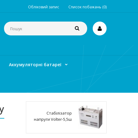
Обліковий запис
Список побажань (0)
Аккумуляторні батареї
у
Стабілізатор
напруги Volter-5,5ш