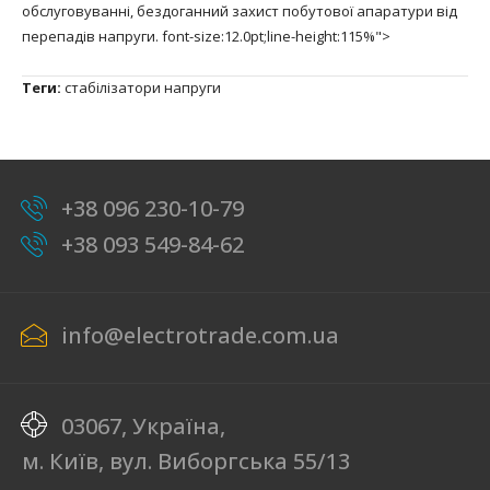
обслуговуванні, бездоганний захист побутової апаратури від
перепадів напруги. font-size:12.0pt;line-height:115%">
Теги:
стабілізатори напруги
+38 096 230-10-79
+38 093 549-84-62
info@electrotrade.com.ua
03067, Україна,
м. Київ, вул. Виборгська 55/13