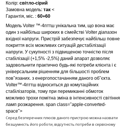
Колір:
світло-сірий
Замовна модель:
так
<
Гарантія, міс. :
60+60
Модель Volter ™-4пттш унікальна тим, що вона має
один з найбільш широких в сімействі Volter діапазон
вхідної напруги. Пристрій забезпечує найбільш повне
покриття всіх можливих ситуацій дестабілізації
напруги. У сукупності з підвищеною точністю після
стабілізації (+1,5% -2,5%) даний апарат дозволяє
задовольнити практично будь-які потреби клієнта і є
універсальним рішенням для більшості проблем
пов"язаних. з енергопостачанням даного об"єкта.
Volter™-4пттш відноситься до комутаційних
стабілізаторів, тому при перемиканні обмоток
можливо трохи помітна зміна в інтенсивності світіння
ламп розжарення. span class="apple-converted-
space">
Серед безперечних плюсів даного пристрою можна назвати
безшумність його роботи, відсутність потреби в сервісному