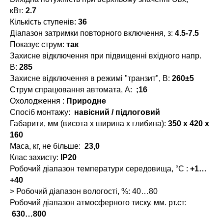
кВт:
2.7
Кількість ступенів:
36
Діапазон затримки повторного включення, з:
4.5-7.5
Показує струм:
так
Захисне відключення при підвищенні вхідного напр.
В:
285
Захисне відключення в режимі "транзит", В:
260±5
Струм спрацювання автомата, А:
;16
Охолодження :
Природне
Спосіб монтажу:
навісний / підлоговий
Габарити, мм (висота x ширина x глибина):
350 х 420 х
160
Маса, кг, не більше:
23,0
Клас захисту:
IP20
Робочий діапазон температури середовища, °С :
+1…
+40
> Робочий діапазон вологості, %: 40…80
Робочий діапазон атмосферного тиску, мм. рт.ст:
630…800