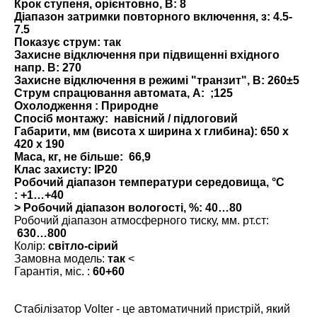
Крок ступеня, орієнтовно, В:
8
Діапазон затримки повторного включення, з:
4.5-
7.5
Показує струм:
так
Захисне відключення при підвищенні вхідного
напр. В:
270
Захисне відключення в режимі "транзит", В:
260±5
Струм спрацювання автомата, А:
;125
Охолодження :
Природне
Спосіб монтажу:
навісний / підлоговий
Габарити, мм (висота x ширина x глибина):
650 х
420 х 190
Маса, кг, не більше:
66,9
Клас захисту:
IP20
Робочий діапазон температури середовища, °С
:
+1…+40
> Робочий діапазон вологості, %: 40…80
Робочий діапазон атмосферного тиску, мм. рт.ст:
630…800
Колір:
світло-сірий
Замовна модель:
так
<
Гарантія, міс. :
60+60
Стабілізатор Volter - це автоматичний пристрій, який