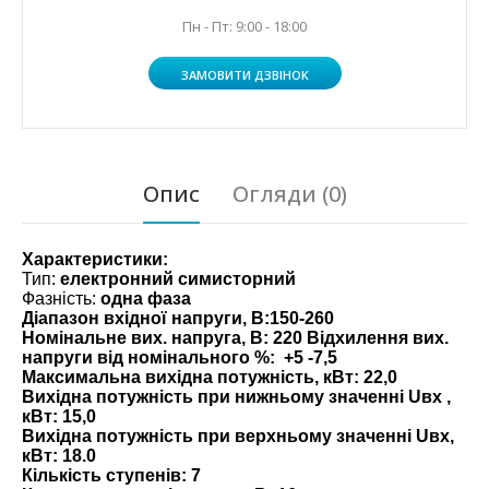
Пн - Пт: 9:00 - 18:00
ЗАМОВИТИ ДЗВІНОК
Опис
Огляди (0)
Характеристики:
Тип:
електронний симисторний
Фазність:
одна фаза
Діапазон вхідної напруги, В:
150-260
Номінальне вих. напруга, В: 220 Відхилення вих.
напруги від номінального %:
+5 -7,5
Максимальна вихідна потужність, кВт:
22,0
Вихідна потужність при нижньому значенні Uвх ,
кВт:
15,0
Вихідна потужність при верхньому значенні Uвх,
кВт:
18.0
Кількість ступенів:
7