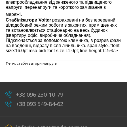
електрообладнання від зниженого та підвищеного
напруги, перенапруги та короткого замикання в
мережі.
Стабілізатори Volter
розраховані на безперервний
цілодобовий режим роботи в закритих приміщеннях
та встановлюється стаціонарно на весь будинок
(квартиру, офіс, виробниче обладнання).
Підключається за допомогою клемника, в розрив фази
на введенні, відразу після лічильника. span style="font-
size:16.0pt;mso-bidi-font-size:11.0pt; line-height:115%">
Теги:
стабілізатори напруги
+38 096 230-10-79
+38 093 549-84-62