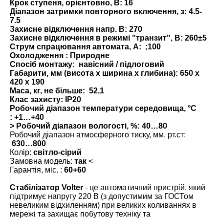
Крок ступеня, орієнтовно, В:
16
Діапазон затримки повторного включення, з:
4.5-
7.5
Захисне відключення напр. В:
270
Захисне відключення в режимі "транзит", В:
260±5
Струм спрацювання автомата, А:
;100
Охолодження :
Природне
Спосіб монтажу:
навісний / підлоговий
Габарити, мм (висота x ширина x глибина):
650 х
420 х 190
Маса, кг, не більше:
52,1
Клас захисту:
IP20
Робочий діапазон температури середовища, °С
:
+1…+40
> Робочий діапазон вологості, %: 40…80
Робочий діапазон атмосферного тиску, мм. рт.ст:
630…800
Колір:
світло-сірий
Замовна модель:
так
<
Гарантія, міс. :
60+60
Стабілізатор
Volter
- це автоматичний пристрій, який
підтримує напругу 220 В (з допустимим за ГОСТом
невеликим відхиленням) при великих коливаннях в
мережі та захищає побутову техніку та