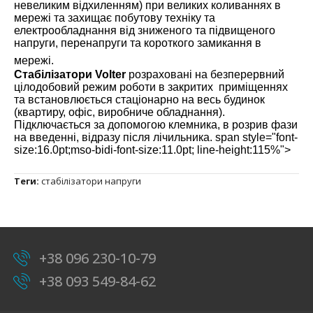
невеликим відхиленням) при великих коливаннях в
мережі та захищає побутову техніку та
електрообладнання від зниженого та підвищеного
напруги, перенапруги та короткого замикання в
мережі.
Стабілізатори Volter
розраховані на безперервний
цілодобовий режим роботи в закритих приміщеннях
та встановлюється стаціонарно на весь будинок
(квартиру, офіс, виробниче обладнання).
Підключається за допомогою клемника, в розрив фази
на введенні, відразу після лічильника. span style="font-
size:16.0pt;mso-bidi-font-size:11.0pt; line-height:115%">
Теги:
стабілізатори напруги
+38 096 230-10-79
+38 093 549-84-62