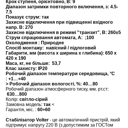
Крок ступеня, орієнтовно, В:
9
Діапазон затримки повторного включення, з:
4.5-
7.5
Показує струм:
так
Захисне відключення при підвищенні вхідного
напр. В:
270
Захисне відключення в режимі "транзит", В:
260±5
Струм спрацювання автомата, А:
;100
Охолодження :
Природне
Спосіб монтажу:
навісний / підлоговий
Габарити, мм (висота x ширина x глибина):
650 х
420 х 190
Маса, кг, не більше:
53,7
Клас захисту:
IP20
Робочий діапазон температури середовища, °С
:
+1…+40
> Робочий діапазон вологості, %: 40…80
Робочий діапазон атмосферного тиску, мм. рт.ст:
630…800
Колір:
світло-сірий
Замовна модель:
так
<
Гарантія, міс. :
60+60
Стабілізатор
Volter
- це автоматичний пристрій, який
підтримує напругу 220 В (з допустимим за ГОСТом