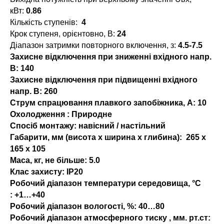
кВт:
0.86
Кількість ступенів:
4
Крок ступеня, орієнтовно, В:
24
Діапазон затримки повторного включення, з:
4.5-7.5
Захисне відключення при зниженні вхідного напр.
В:
140
Захисне відключення при підвищенні вхідного
напр. В:
260
Струм спрацювання плавкого запобіжника, А:
10
Охолодження :
Природне
Спосіб монтажу:
навісний / настільний
Габарити, мм (висота x ширина x глибина):
265 х
165 х 105
Маса, кг, не більше:
5.0
Клас захисту:
IP20
Робочий діапазон температури середовища, °С
:
+1…+40
Робочий діапазон вологості, %:
40…80
Робочий діапазон атмосферного тиску , мм. рт.ст: