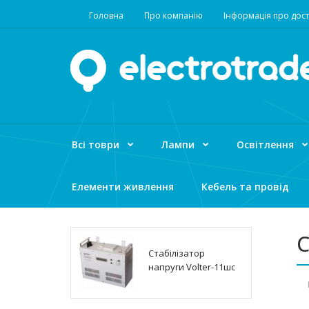
Головна
Про компанію
Інформація про дост
Всі товри
Лампи
Освітлення
Елементи живлення
Кебель та провід
С
Стабілізатор
напруги Volter-11шс