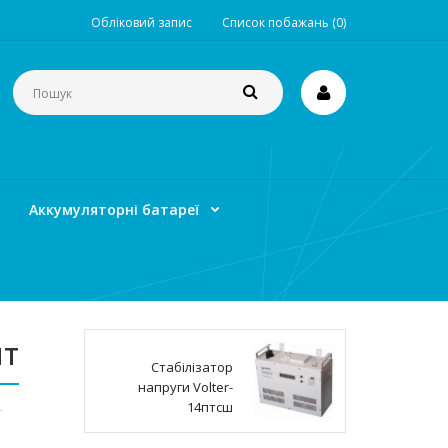
Обліковий запис
Список побажань (0)
Аккумуляторні батареї
пт
Стабілізатор
напруги Volter-
14птсш
т