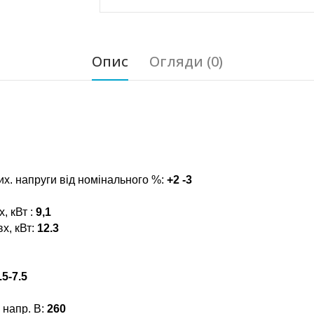
Опис
Огляди (0)
их. напруги від номінального %:
+2 -3
, кВт :
9,1
х, кВт:
12.3
.5-7.5
 напр. В:
260