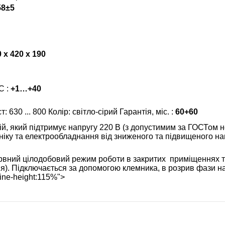
8±5
 х 420 х 190
С :
+1…+40
630 ... 800 Колір: світло-сірий Гарантія, міс. :
60+60
ій, який підтримує напругу 220 В (з допустимим за ГОСТом 
ніку та електрообладнання від зниженого та підвищеного на
рвний цілодобовий режим роботи в закритих приміщеннях т
я). Підключається за допомогою клемника, в розрив фази на 
; line-height:115%">