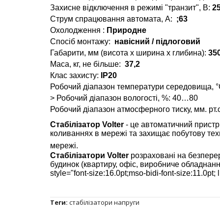
Захисне відключення в режимі "транзит", В:
25
Струм спрацювання автомата, А:
;63
Охолодження :
Природне
Спосіб монтажу:
навісний / підлоговий
Габарити, мм (висота x ширина x глибина):
350
Маса, кг, не більше:
37,2
Клас захисту:
IP20
Робочий діапазон температури середовища, °
> Робочий діапазон вологості, %: 40…80
Робочий діапазон атмосферного тиску, мм. рт.ст: 
Стабілізатор
Volter
- це автоматичний пристр
коливаннях в мережі та захищає побутову тех
мережі.
Стабілізатори Volter
розраховані на безпере
будинок (квартиру, офіс, виробниче обладнанн
style="font-size:16.0pt;mso-bidi-font-size:11.0pt
Теги:
стабілізатори напруги