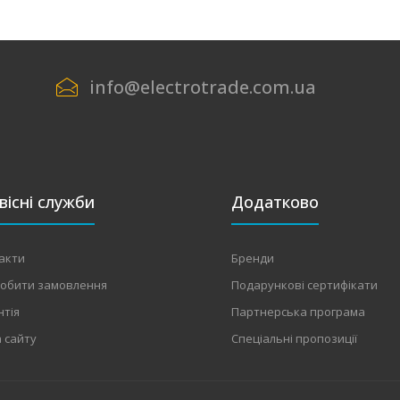
info@electrotrade.com.ua
вісні служби
Додатково
акти
Бренди
робити замовлення
Подарункові сертифікати
нтія
Партнерська програма
 сайту
Спеціальні пропозиції