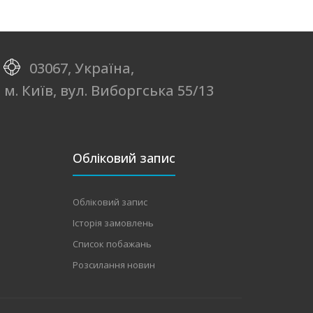
03067, Україна,
м. Київ, вул. Виборгська 55/13
Обліковий запис
Обліковий запис
Історія замовлень
Список побажань
Розсилання новин