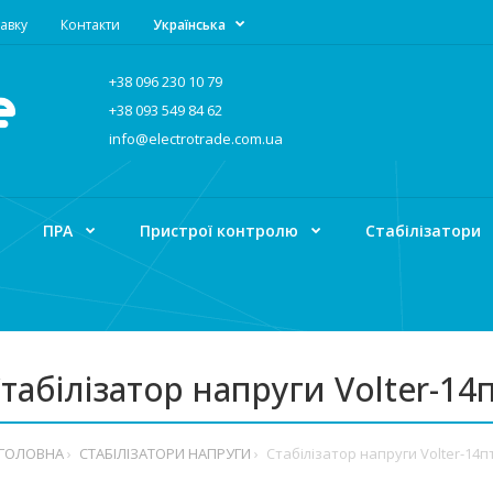
авку
Контакти
Українська
+38 096 230 10 79
+38 093 549 84 62
info@electrotrade.com.ua
ПРА
Пристрої контролю
Стабілізатори
табілізатор напруги Volter-14
ГОЛОВНА
СТАБІЛІЗАТОРИ НАПРУГИ
Стабілізатор напруги Volter-14п