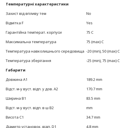
Температурні характеристики
Захист від впливу тем
No
Відмітка F
Yes
Гарантійна температ. корпуси
75 C
Максимальна температура
75 (max) C
Температура навколишнього середовища
-20 (min), 50 (max) C
Температура зберігання
-25 (min), 75 (max) C
Габарити
Довжина А1
189.2 mm
Відст. м-у вуст. відп. у дов. А2
170.7 mm
Ширина В1
83.5 mm
Відст. м-у вуст. відп. в ш В2
mm
Висота С1
34.7 mm
Діаметр установок. відп. D1
4.8 mm