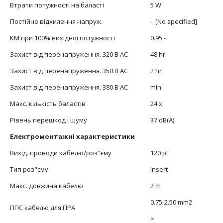
Втрати потужності на баласті
5 W
Постійне відхилення напруж.
- [No specified]
КМ при 100% вихідної потужності
0.95 -
Захист від перенапруження. 320 В АС
48 hr
Захист від перенапруження. 350 В АС
2 hr
Захист від перенапруження. 380 В АС
min
Макс. кількість баластів
24 x
Рівень перешкод і шуму
37 dB(A)
Електромонтажні характеристики
Вихід. проводи кабелю/роз"єму
120 pF
Тип роз"єму
Insert
Макс. довжина кабелю
2 m
0.75-2.50 mm2
ППС кабелю для ПРА
>