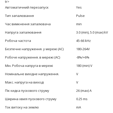
tr>
Автоматичний перезапуск
Yes
Тип запалювання
Pulse
Час вимкнення запалювача
min
Напруга запалювання
3.0 (min), 5.0 (max) kV
Робоча частота
45-66 kHz
Безпечне напруження. у мережі (АС)
180-264V
Робоче напруження. в мережі (АС)
-8%/+6%
Мін. Робоча напруга в мережі
180 (min) V
Номінальне вихідне напруження.
V
Макс. напруга на виході
V
Пік кидка пускового струму
26 (max) A
Ширина хвилі пускового струму
0.25 ms
Ток витоку на землю
mA