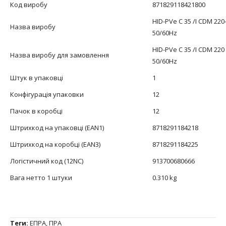
Код виробу
871829118421800
HID-PVe C 35 /I CDM 220
Назва виробу
50/60Hz
HID-PVe C 35 /I CDM 220
Назва виробу для замовлення
50/60Hz
Штук в упаковці
1
Конфігурація упаковки
12
Пачок в коробці
12
Штрихкод на упаковці (EAN1)
8718291184218
Штрихкод на коробці (EAN3)
8718291184225
Логістичний код (12NC)
913700680666
Вага нетто 1 штуки
0.310 kg
Теги:
ЕПРА
,
ПРА