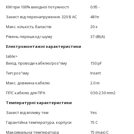
КМ при 100% вихідної потужності
0.95 -
Захист від перенапруження. 320 В АС
48 hr
Макс. кількість баластів
20 x
Рівень перешкод і шуму
37 dB(A)
Електромонтажні характеристики
table>
Вихід. проводи кабелю/роз"єму
150 pF
Тип роз"єму
Insert
Макс. довжина кабелю
2.0 m
ППС кабелю для ПРА
0.50-2.50 mm2
Температурні характеристики
Захист від впливу тем
Yes
Гарантійна температура. корпуси
75 C
Максимальна температура
75 (max) C