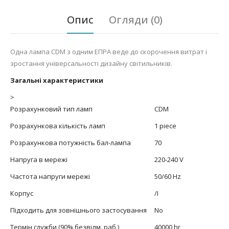
Опис
Огляди (0)
Одна лампа CDM з одним ЕПРА веде до скорочення витрат і
зростання універсальності дизайну світильників.
Загальні характеристики
>
Розрахунковий тип ламп
CDM
Розрахункова кількість ламп
1 piece
Розрахункова потужність бал-лампа
70
Напруга в мережі
220-240 V
Частота напруги мережі
50/60 Hz
Корпус
/I
Підходить для зовнішнього застосування
No
Термін служби (90% безвідм. раб.)
40000 hr