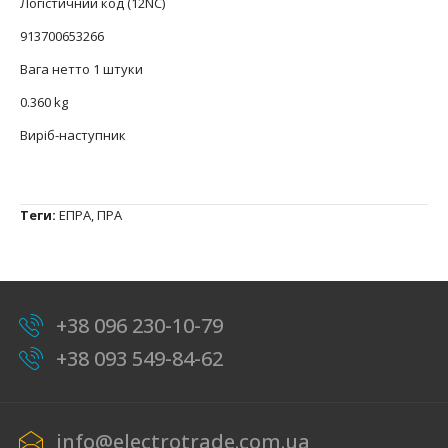
Логістичний код (12NC)
913700653266
Вага нетто 1 штуки
0.360 kg
Виріб-наступник
Теги:
ЕПРА
,
ПРА
+38 096 230-10-79
+38 093 549-84-62
info@electrotrade.com.ua