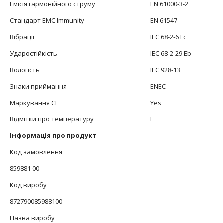
Емісія гармонійного струму
EN 61000-3-2
Стандарт EMC Immunity
EN 61547
Вібрації
IEC 68-2-6 Fc
Ударостійкість
IEC 68-2-29 Eb
Вологість
IEC 928-13
Знаки приймання
ENEC
Маркування CE
Yes
Відмітки про температуру
F
Інформація про продукт
Код замовлення
859881 00
Код виробу
872790085988100
Назва виробу