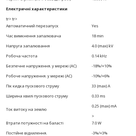
Електричні характеристики
tr> tr>
Автоматичний перезапуск
Yes
Час вимкнення запалювача
18 min
Напруга запалювання
4.0 (max) kV
Робоча частота
0.14 kHz
Безпечне напруження. у мережі (АС)
-18%/+10%
Робоче напруження. у мережі (АС)
-10%/+6%
Пік кидка пускового струму
33 (max) A
Ширина хвилі пускового струму
0.33 ms
0.25 (max) mA
Ток витоку на землю
>
Втрати потужності на баласті
7.0 W
Постійне відхилення.
-3%/+3%