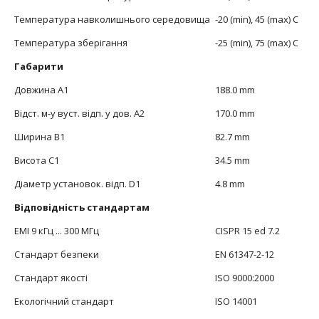
Температура навколишнього середовища
-20 (min), 45 (max) C
Температура зберігання
-25 (min), 75 (max) C
Габарити
Довжина А1
188.0 mm
Відст. м-у вуст. відп. у дов. А2
170.0 mm
Ширина В1
82.7 mm
Висота С1
34.5 mm
Діаметр установок. відп. D1
4.8 mm
Відповідність стандартам
ЕМІ 9 кГц ... 300 МГц
CISPR 15 ed 7.2
Стандарт безпеки
EN 61347-2-12
Стандарт якості
ISO 9000:2000
Екологічний стандарт
ISO 14001