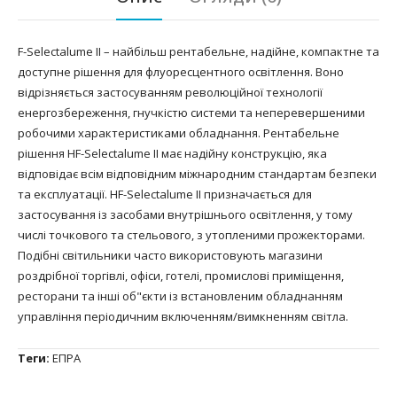
F-Selectalume II – найбільш рентабельне, надійне, компактне та
доступне рішення для флуоресцентного освітлення. Воно
відрізняється застосуванням революційної технології
енергозбереження, гнучкістю системи та неперевершеними
робочими характеристиками обладнання. Рентабельне
рішення HF-Selectalume II має надійну конструкцію, яка
відповідає всім відповідним міжнародним стандартам безпеки
та експлуатації. HF-Selectalume II призначається для
застосування із засобами внутрішнього освітлення, у тому
числі точкового та стельового, з утопленими прожекторами.
Подібні світильники часто використовують магазини
роздрібної торгівлі, офіси, готелі, промислові приміщення,
ресторани та інші об"єкти із встановленим обладнанням
управління періодичним включенням/вимкненням світла.
Теги:
ЕПРА