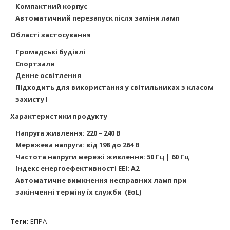
Компактний корпус
Автоматичний перезапуск після заміни ламп
Області застосування
Громадські будівлі
Спортзали
Денне освітлення
Підходить для використання у світильниках з класом
захисту I
Характеристики продукту
Напруга живлення: 220 – 240 В
Мережева напруга: від 198 до 264 В
Частота напруги мережі живлення: 50 Гц | 60 Гц
Індекс енергоефективності EEI: A2
Автоматичне вимкнення несправних ламп при
закінченні терміну їх служби
(EoL)
Теги:
ЕПРА