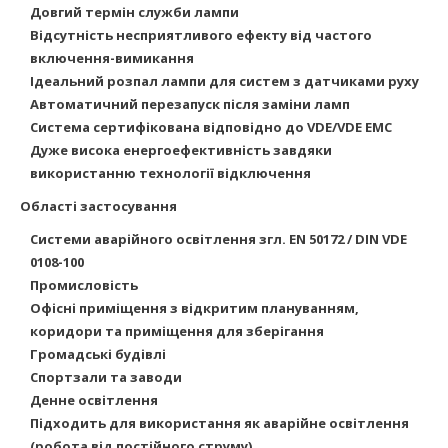
Довгий термін служби лампи
Відсутність несприятливого ефекту від частого
включення-вимикання
Ідеальний розпал лампи для систем з датчиками руху
Автоматичний перезапуск після заміни ламп
Система сертифікована відповідно до VDE/VDE EMC
Дуже висока енергоефективність завдяки
використанню технології відключення
Області застосування
Системи аварійного освітлення згл. EN 50172 / DIN VDE
0108-100
Промисловість
Офісні
приміщення з відкритим плануванням,
коридори та приміщення для зберігання
Громадські будівлі
Спортзали та заводи
Денне освітлення
Підходить для використання як аварійне освітлення
(робота від постійного струму)