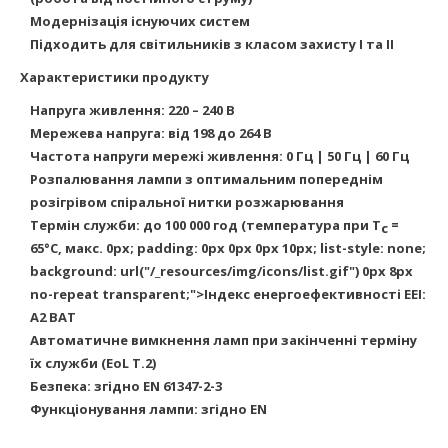
Модернізація існуючих систем
Підходить для світильників з класом захисту I та II
Характеристики продукту
Напруга живлення: 220 – 240 В
Мережева напруга: від 198 до 264 В
Частота напруги мережі живлення: 0 Гц | 50 Гц | 60 Гц
Розпалювання лампи з оптимальним попереднім
розігрівом спіральної нитки розжарювання
Термін служби: до 100 000 год (температура при T
=
c
65°C, макс. 0px; padding: 0px 0px 0px 10px; list-style: none;
background: url("/_resources/img/icons/list.gif") 0px 8px
no-repeat transparent;">Індекс енергоефективності EEI:
A2 BAT
Автоматичне вимкнення ламп при закінченні терміну
їх служби (EoL T.2)
Безпека: згідно EN 61347-2-3
Функціонування лампи: згідно EN