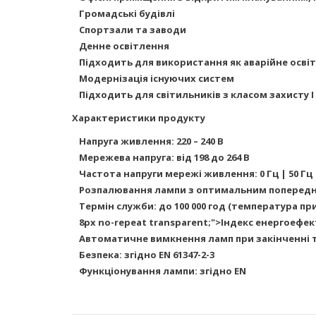
Громадські будівлі
Спортзали та заводи
Денне освітлення
Підходить для використання як аварійне освіт
Модернізація існуючих систем
Підходить для світильників з класом захисту I т
Характеристики продукту
Напруга живлення: 220 – 240 В
Мережева напруга: від 198 до 264 В
Частота напруги мережі живлення: 0 Гц | 50 Гц 
Розпалювання лампи з оптимальним попередні
Термін служби: до 100 000 год (температура пр
8px no-repeat transparent;">Індекс енергоефект
Автоматичне вимкнення ламп при закінченні те
Безпека: згідно EN 61347-2-3
Функціонування лампи: згідно EN