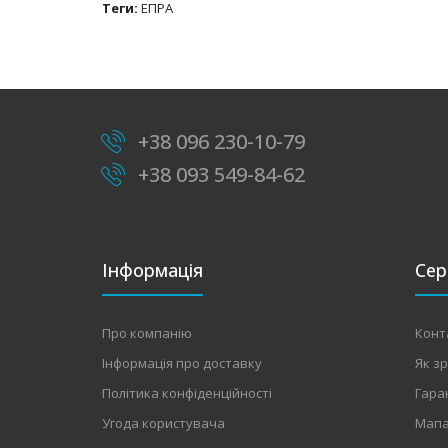
Теги:
ЕПРА
+38 096 230-10-79
+38 093 549-84-62
Інформація
Сер
Про компанію
Конт
Інформація про доставку
Як з
Політика конфіденційності
Гара
Угода користувача
Мапа