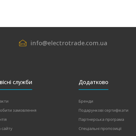
info@electrotrade.com.ua
вісні служби
Додатково
акти
Бренди
робити замовлення
Подарункові сертифікати
нтія
Партнерська програма
 сайту
Спеціальні пропозиції