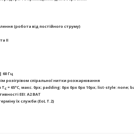
лення (робота від постійного струму)
а II
| 60 Гц
м розігрівом спіральної нитки розжарювання
и T
= 65°C, макс. 0px; padding: 0px 0px 0px 10px; list-style: none; 
c
ивності EEI: A2 BAT
рміну їх служби (EoL T.2)