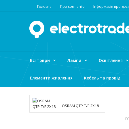
Головна
Про компанію
Інформація про дост
Всі товри
Лампи
Освітлення
Елементи живлення
Кебель та провід
OSRAM QTP-T/E 2X18
Г