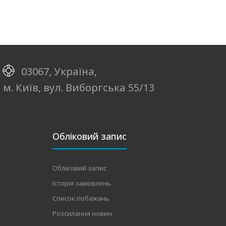
03067, Україна,
м. Київ, вул. Виборгська 55/13
Обліковий запис
Обліковий запис
Історія замовлень
Список побажань
Розсилання новин