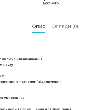
БАЖАНОГО
Опис
Огляди (0)
ого включення-вимикання
ми руху
 EMC
ористанню технології відключення
N VDE 0108-100
коридори та приміщення для зберігання