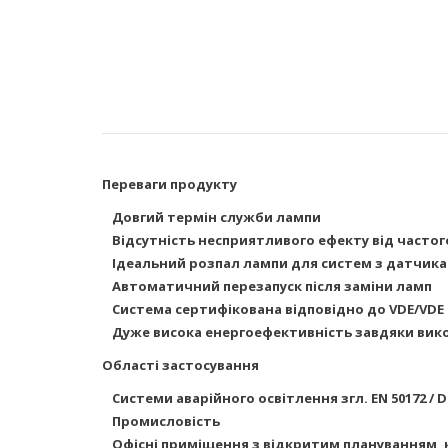
Переваги продукту
Довгий термін служби лампи
Відсутність несприятливого ефекту від част
Ідеальний розпал лампи для систем з датчика
Автоматичний перезапуск після заміни ламп
Система сертифікована відповідно до VDE/VDE
Дуже висока енергоефективність завдяки вик
Області застосування
Системи аварійного освітлення згл. EN 50172 / DI
Промисловість
Офісні
приміщення з відкритим плануванням, 